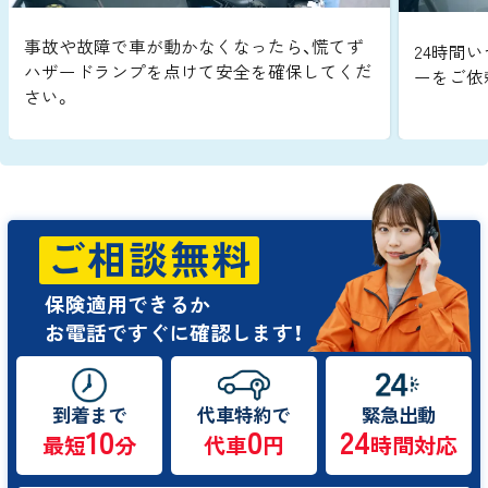
事故や故障で車が動かなくなったら、慌てず
24時間い
ハザードランプを点けて安全を確保してくだ
ーをご依
さい。
ご相談無料
保険適用できるか
お電話ですぐに確認します！
到着まで
代車特約で
緊急出動
10
0
24
最短
分
代車
円
時間対応