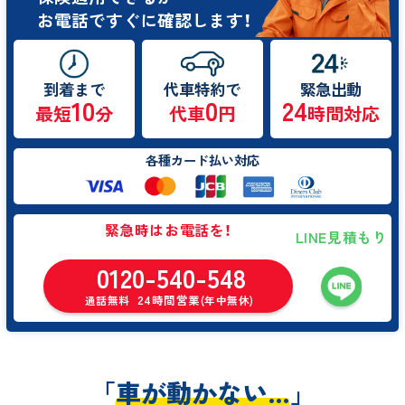
お電話ですぐに確認します！
到着まで
代車特約で
緊急出動
10
0
24
最短
分
代車
円
時間対応
各種カード払い対応
緊急時はお電話を！
LINE見積もり
0120-540-548
24時間営業
通話無料
(年中無休)
「
車が動かない…
」