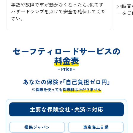
事故や故障で車が動かなくなったら、慌てず
24時間
ハザードランプを点けて安全を確保してくだ
ーをご
さい。
セーフティロードサービスの
料金表
- Price -
あなたの保険
「自己負担ゼロ円」
で
※保険を使っても
保険料は上がりません
主要な保険会社・共済に対応
損保ジャパン
東京海上日動