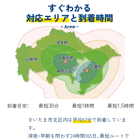
すぐわかる
対応エリア
と
到着時間
- Area -
30
1
1.5
到着目安：
最短
分
最短
時間
最短
時間
さいたま市北区内は
平均57分
で到着していま
す。
深夜・早朝を問わず24時間365日、最短ルートで