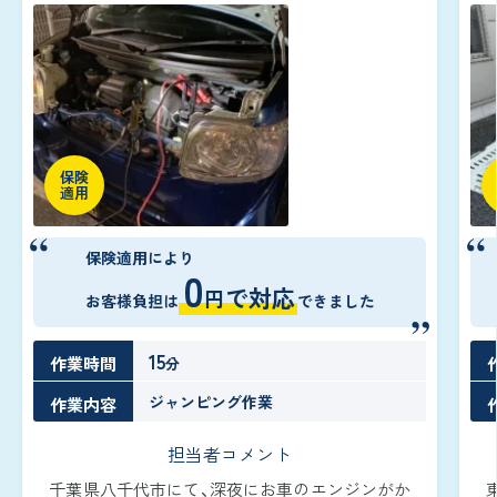
保険
適用
保険適用により
0
で対応
円
お客様負担は
できました
15
作業時間
分
ジャンピング作業
作業内容
担当者コメント
千葉県八千代市にて、深夜にお車のエンジンがか