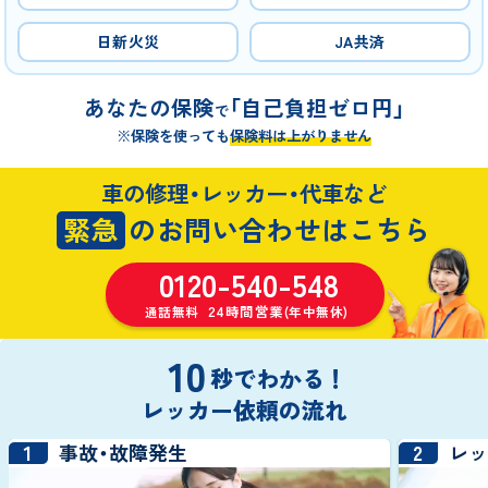
日新火災
JA共済
あなたの保険
「自己負担ゼロ円」
で
※保険を使っても
保険料は上がりません
車の修理・レッカー・代車など
緊急
のお問い合わせはこちら
0120-540-548
24時間営業
通話無料
(年中無休)
10
秒でわかる！
レッカー依頼の流れ
1
2
事故・故障発生
レ