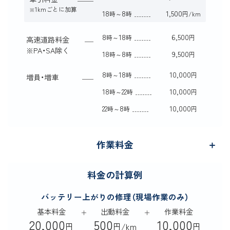
1kmごとに加算
※
18
8
1,500
時～
時
円/km
8
18
6,500
時～
時
円
高速道路料金
※
PA・SA除く
18
8
9,500
時～
時
円
8
18
10,000
時～
時
円
増員・増車
18
22
10,000
時～
時
円
22
8
10,000
時～
時
円
作業料金
料金の計算例
バッテリー上がりの修理（現場作業のみ）
基本料金
出動料金
作業料金
20,000
500
10,000
円
円/km
円