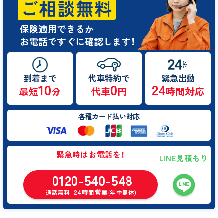
ご相談無料
保険適用できるか
お電話ですぐに確認します！
到着まで
代車特約で
緊急出動
10
0
24
最短
分
代車
円
時間対応
各種カード払い対応
緊急時はお電話を！
LINE見積もり
0120-540-548
24時間営業
通話無料
(年中無休)