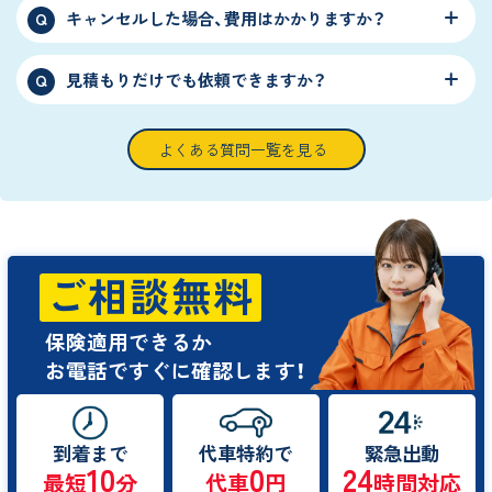
キャンセルした場合、費用はかかりますか？
Q
見積もりだけでも依頼できますか？
Q
よくある質問一覧を見る
ご相談無料
保険適用できるか
お電話ですぐに確認します！
到着まで
代車特約で
緊急出動
10
0
24
最短
分
代車
円
時間対応