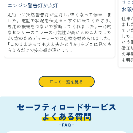
うっ
エンジン警告灯が点灯
お願
走行中に突然警告灯が点灯し、怖くなって停車しま
仕事
した。 電話で状況を伝えるとすぐに来てくださり、
まし
専用の機械をつないで診断してくれました。一時的
てい
なセンサーのエラーの可能性が高いとのことでした
した
が、念のためディーラーでの点検を勧められました。
いう
「このまま走っても大丈夫かどうか」をプロに見ても
備工
らえるだけで安心感が違います。
の手
も明
口コミ一覧を見る
セーフティロードサービス
よくある質問
- FAQ -