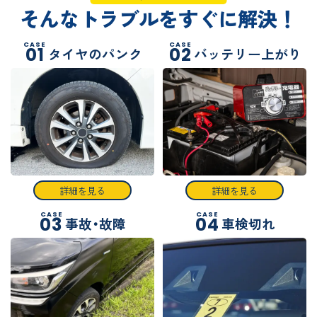
そんなトラブルをすぐに解決！
CASE
CASE
01
02
タイヤのパンク
バッテリー上がり
詳細を見る
詳細を見る
CASE
CASE
03
04
事故・故障
車検切れ