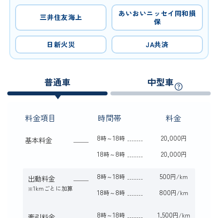
あいおいニッセイ同和損
三井住友海上
保
日新火災
JA共済
普通車
中型車
料金項目
時間帯
料金
8
18
20,000
時～
時
円
基本料金
18
8
20,000
時～
時
円
8
18
500
時～
時
円/km
出動料金
1kmごとに加算
※
18
8
800
時～
時
円/km
8
18
1,500
時～
時
円/km
牽引料金