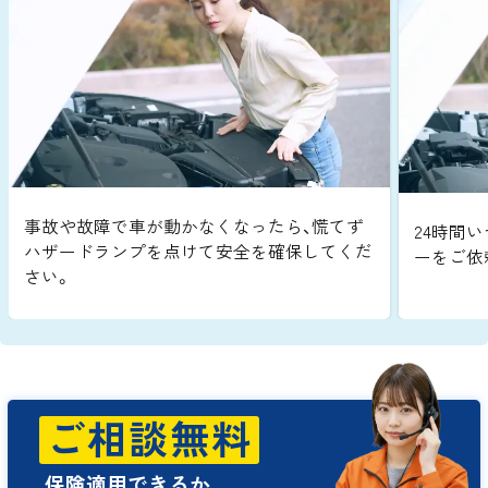
事故や故障で車が動かなくなったら、慌てず
24時間い
ハザードランプを点けて安全を確保してくだ
ーをご依
さい。
ご相談無料
保険適用できるか