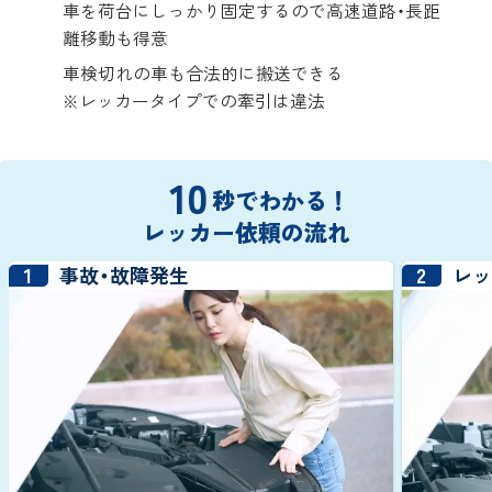
車を荷台にしっかり固定するので高速道路・長距
離移動も得意
車検切れの車も合法的に搬送できる
※レッカータイプでの牽引は違法
10
秒でわかる！
レッカー依頼の流れ
1
2
事故・故障発生
レ