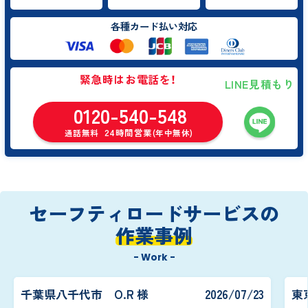
各種カード払い対応
緊急時はお電話を！
LINE見積もり
0120-540-548
24時間営業
通話無料
(年中無休)
セーフティロードサービスの
作業事例
- Work -
千葉県八千代市 O.R 様
2026/07/23
東