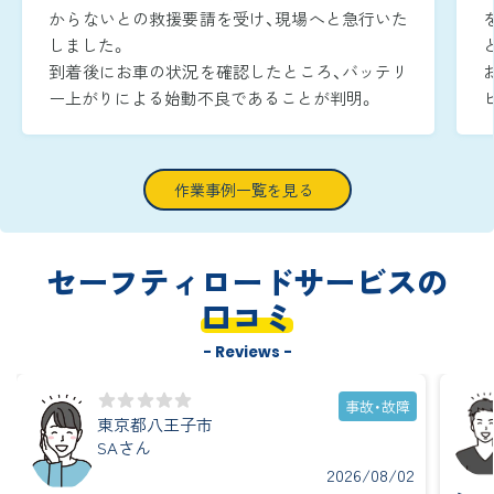
からないとの救援要請を受け、現場へと急行いた
しました。
到着後にお車の状況を確認したところ、バッテリ
ー上がりによる始動不良であることが判明。
周囲が暗い時間帯であったため、作業灯でエンジ
ンルームをしっかりと照らしながら、安全かつ迅
速に復旧作業へ取り掛かりました。
作業事例一覧を見る
ブースターケーブルをバッテリー端子へ確実に
つなぎ、ジャンピング作業を実施し、到着から約
15分で無事にエンジンを再始動させることがで
セーフティロードサービスの
きました。
口コミ
- Reviews -
事故・故障
東京都八王子市
SAさん
2026/08/02