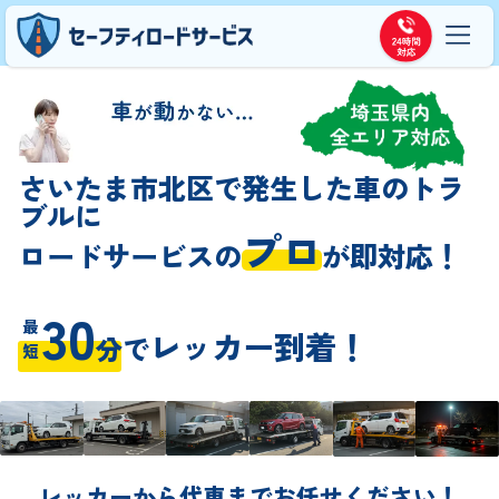
さいたま市北区で発生した車のトラ
ブルに
プロ
ロードサービスの
が即対応！
30
最短
レッカー到着！
分
で
レッカーから代車までお任せください！