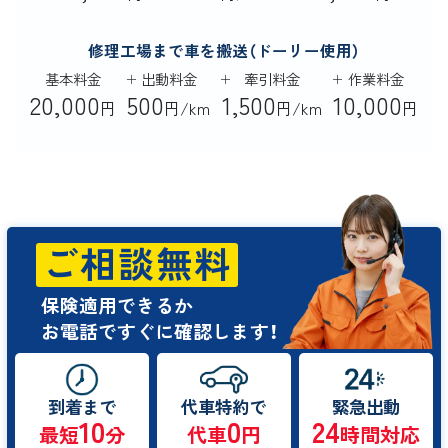
修理工場まで車を搬送（ドーリー使用）
基本料金
出動料金
牽引料金
作業料金
20,000
500
1,500
10,000
円
円/km
円/km
円
ご相談無料
保険適用できるか
お電話ですぐに確認します！
到着まで
代車特約で
緊急出動
10
0
24
最短
分
代車
円
時間対応