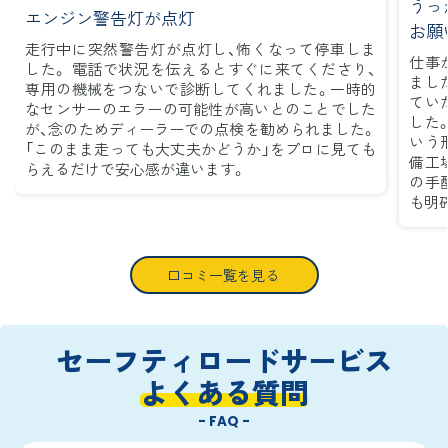
うっ
エンジン警告灯が点灯
お願
走行中に突然警告灯が点灯し、怖くなって停車しま
仕事
した。 電話で状況を伝えるとすぐに来てくださり、
まし
専用の機械をつないで診断してくれました。一時的
てい
なセンサーのエラーの可能性が高いとのことでした
した
が、念のためディーラーでの点検を勧められました。
いう
「このまま走っても大丈夫かどうか」をプロに見ても
備工
らえるだけで安心感が違います。
の手
も明
口コミ一覧を見る
セーフティロードサービス
よくある質問
- FAQ -