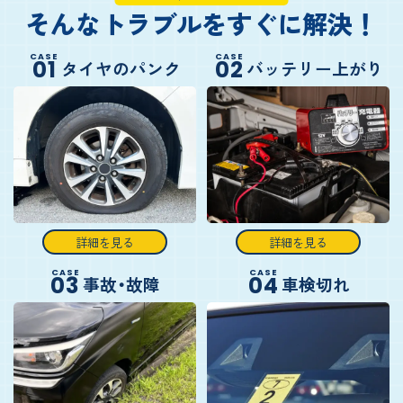
そんなトラブルをすぐに解決！
CASE
CASE
01
02
タイヤのパンク
バッテリー上がり
詳細を見る
詳細を見る
CASE
CASE
03
04
事故・故障
車検切れ