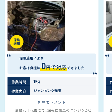
保険
適用
保険適用により
0
で対応
円
お客様負担は
できました
15
作業時間
分
ジャンピング作業
作業内容
担当者コメント
千葉県八千代市にて、深夜にお車のエンジンがか