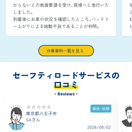
からないとの救援要請を受け、現場へと急行いた
しました。
到着後にお車の状況を確認したところ、バッテリ
ー上がりによる始動不良であることが判明。
周囲が暗い時間帯であったため、作業灯でエンジ
ンルームをしっかりと照らしながら、安全かつ迅
速に復旧作業へ取り掛かりました。
作業事例一覧を見る
ブースターケーブルをバッテリー端子へ確実に
つなぎ、ジャンピング作業を実施し、到着から約
15分で無事にエンジンを再始動させることがで
セーフティロードサービスの
きました。
口コミ
- Reviews -
事故・故障
東京都八王子市
SAさん
2026/08/02