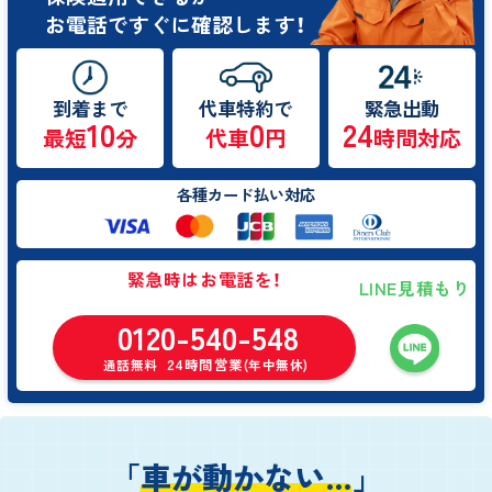
お電話ですぐに確認します！
到着まで
代車特約で
緊急出動
10
0
24
最短
分
代車
円
時間対応
各種カード払い対応
緊急時はお電話を！
LINE見積もり
0120-540-548
24時間営業
通話無料
(年中無休)
「
車が動かない…
」