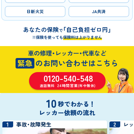
日新火災
JA共済
あなたの保険
「自己負担ゼロ円」
で
※保険を使っても
保険料は上がりません
車の修理・レッカー・代車など
緊急
のお問い合わせはこちら
0120-540-548
24時間営業
通話無料
(年中無休)
10
秒でわかる！
レッカー依頼の流れ
1
2
事故・故障発生
レ