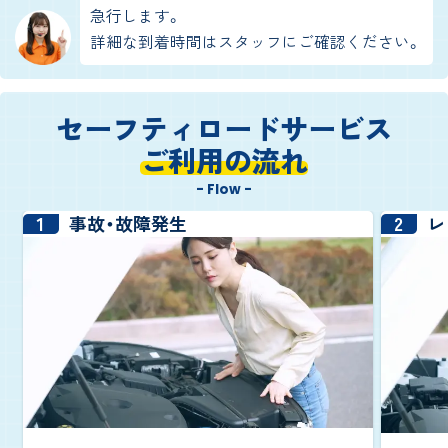
急行します。
詳細な到着時間はスタッフにご確認ください。
セーフティロードサービス
ご利用の流れ
- Flow -
1
2
事故・故障発生
レ