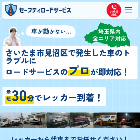
さいたま市見沼区で発生した車のト
ラブルに
プロ
ロードサービスの
が即対応！
30
最短
レッカー到着！
分
で
レッカーから代車までお任せください！