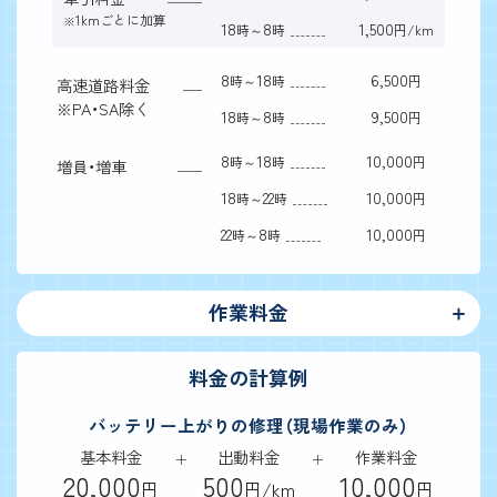
1kmごとに加算
※
18
8
1,500
時～
時
円/km
8
18
6,500
時～
時
円
高速道路料金
※
PA・SA除く
18
8
9,500
時～
時
円
8
18
10,000
時～
時
円
増員・増車
18
22
10,000
時～
時
円
22
8
10,000
時～
時
円
作業料金
料金の計算例
バッテリー上がりの修理（現場作業のみ）
基本料金
出動料金
作業料金
20,000
500
10,000
円
円/km
円