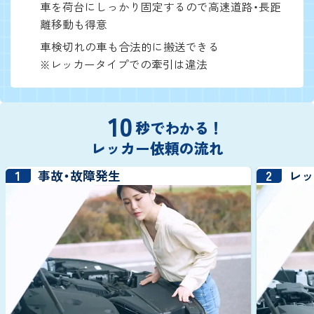
車を荷台にしっかり固定するので高速道路・長距
離移動も得意
車検切れの車も合法的に搬送できる
※レッカータイプでの牽引は違法
10
秒でわかる！
レッカー依頼の流れ
1
2
事故・故障発生
レ