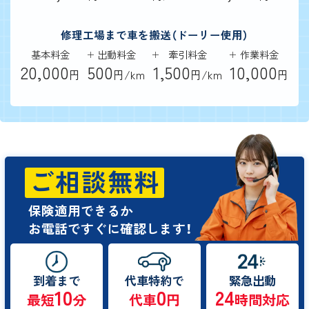
修理工場まで車を搬送（ドーリー使用）
基本料金
出動料金
牽引料金
作業料金
20,000
500
1,500
10,000
円
円/km
円/km
円
ご相談無料
保険適用できるか
お電話ですぐに確認します！
到着まで
代車特約で
緊急出動
10
0
24
最短
分
代車
円
時間対応