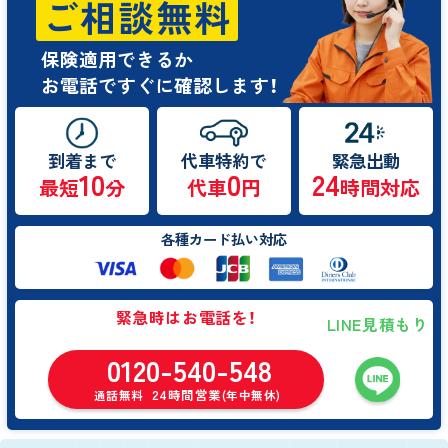
ご相談無料
保険適用できるか
お電話ですぐに確認します！
到着まで
代車特約で
緊急出動
10
0
24
最短
分
代車
円
時間対応
各種カード払い対応
緊急時はお電話を！
LINE見積もり
0120-540-548
24時間営業
通話無料
(年中無休)