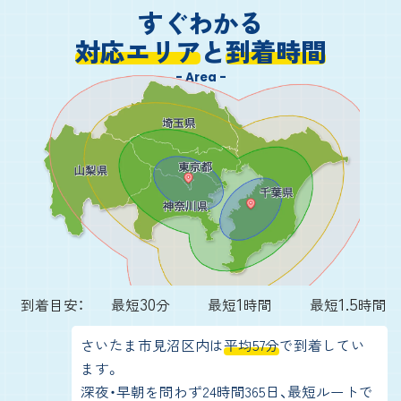
すぐわかる
対応エリア
と
到着時間
- Area -
30
1
1.5
到着目安：
最短
分
最短
時間
最短
時間
さいたま市見沼区内は
平均57分
で到着してい
ます。
深夜・早朝を問わず24時間365日、最短ルートで