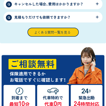
キャンセルした場合、費用はかかりますか？
Q
見積もりだけでも依頼できますか？
Q
よくある質問一覧を見る
ご相談無料
保険適用できるか
お電話ですぐに確認します！
到着まで
代車特約で
緊急出動
10
0
24
最短
分
代車
円
時間対応