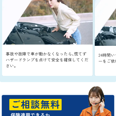
事故や故障で車が動かなくなったら、慌てず
24時間い
ハザードランプを点けて安全を確保してくだ
ーをご依
さい。
ご相談無料
保険適用できるか