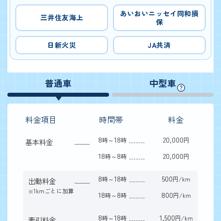
あいおいニッセイ同和損
三井住友海上
保
日新火災
JA共済
普通車
中型車
料金項目
時間帯
料金
8
18
20,000
時～
時
円
基本料金
18
8
20,000
時～
時
円
8
18
500
時～
時
円/km
出動料金
1kmごとに加算
※
18
8
800
時～
時
円/km
8
18
1,500
時～
時
円/km
牽引料金