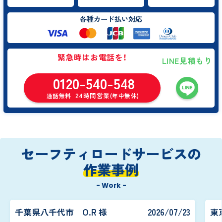
各種カード払い対応
緊急時はお電話を！
LINE見積もり
0120-540-548
24時間営業
通話無料
(年中無休)
セーフティロードサービスの
作業事例
- Work -
千葉県八千代市 O.R 様
2026/07/23
東