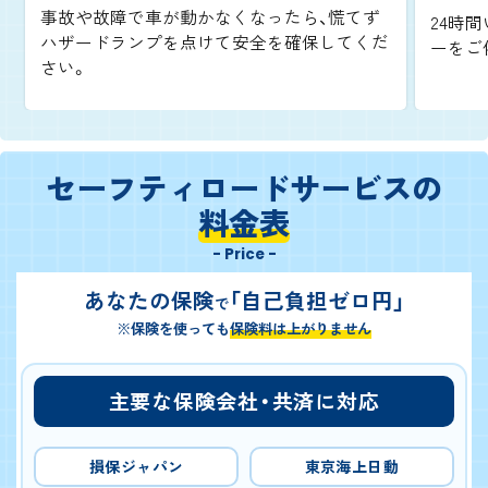
事故や故障で車が動かなくなったら、慌てず
24時間
ハザードランプを点けて安全を確保してくだ
ーをご
さい。
セーフティロードサービスの
料金表
- Price -
あなたの保険
「自己負担ゼロ円」
で
※保険を使っても
保険料は上がりません
主要な保険会社・共済に対応
損保ジャパン
東京海上日動