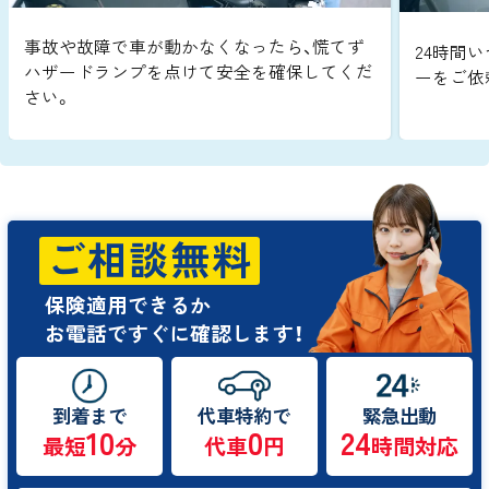
事故や故障で車が動かなくなったら、慌てず
24時間い
ハザードランプを点けて安全を確保してくだ
ーをご依
さい。
ご相談無料
保険適用できるか
お電話ですぐに確認します！
到着まで
代車特約で
緊急出動
10
0
24
最短
分
代車
円
時間対応