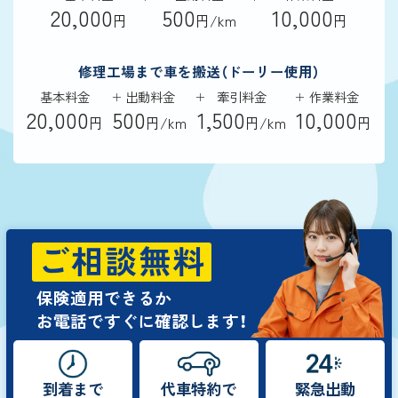
20,000
500
10,000
円
円/km
円
修理工場まで車を搬送（ドーリー使用）
基本料金
出動料金
牽引料金
作業料金
20,000
500
1,500
10,000
円
円/km
円/km
円
ご相談無料
保険適用できるか
お電話ですぐに確認します！
到着まで
代車特約で
緊急出動