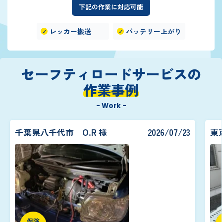
下記の作業に対応可能
レッカー搬送
バッテリー上がり
セーフティロードサービスの
作業事例
- Work -
千葉県八千代市 O.R 様
2026/07/23
東
保険