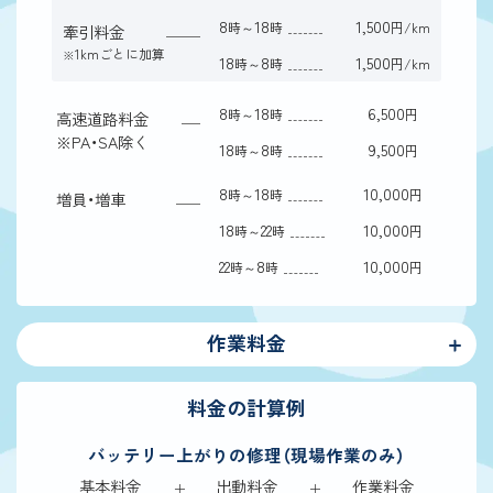
8
18
1,500
時～
時
円/km
牽引料金
1kmごとに加算
※
18
8
1,500
時～
時
円/km
8
18
6,500
時～
時
円
高速道路料金
※
PA・SA除く
18
8
9,500
時～
時
円
8
18
10,000
時～
時
円
増員・増車
18
22
10,000
時～
時
円
22
8
10,000
時～
時
円
作業料金
料金の計算例
バッテリー上がりの修理（現場作業のみ）
基本料金
出動料金
作業料金