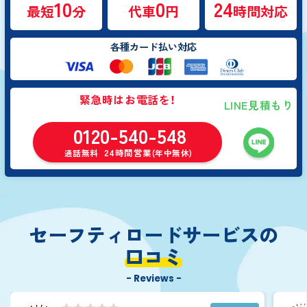
10
0
24
最短
分
代車
円
時間対応
各種カード払い対応
緊急時はお電話を！
LINE見積もり
0120-540-548
24時間営業
通話無料
(年中無休)
セーフティロードサービスの
口コミ
- Reviews -