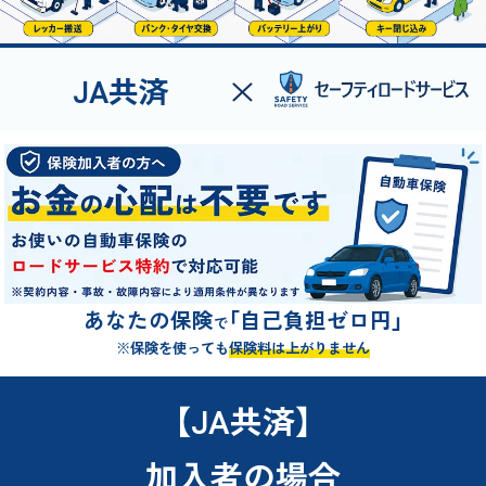
JA共済
あなたの保険
「自己負担ゼロ円」
で
※保険を使っても
保険料は上がりません
【JA共済】
加入者の場合