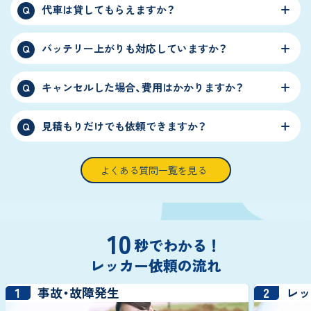
代車は貸してもらえますか？
Q
バッテリー上がりも対応していますか？
Q
キャンセルした場合、費用はかかりますか？
Q
見積もりだけでも依頼できますか？
Q
よくある質問一覧を見る
10
秒でわかる！
レッカー依頼の流れ
1
2
事故・故障発生
レ