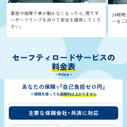
事故や故障で車が動かなくなったら、慌てず
24時間
ハザードランプを点けて安全を確保してくだ
ーをご
さい。
セーフティロードサービスの
料金表
- Price -
あなたの保険
「自己負担ゼロ円」
で
※保険を使っても
保険料は上がりません
主要な保険会社・共済に対応