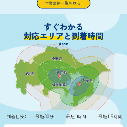
速に復旧作業へ取り掛かりました。
作業事例一覧を見る
ブースターケーブルをバッテリー端子へ確実に
つなぎ、ジャンピング作業を実施し、到着から約
15分で無事にエンジンを再始動させることがで
すぐわかる
きました。
対応エリア
と
到着時間
- Area -
30
1
1.5
到着目安：
最短
分
最短
時間
最短
時間