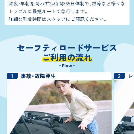
深夜・早朝を問わず24時間365日体制で、故障など様々な
トラブルに最短ルートで急行します。
詳細な到着時間はスタッフにご確認ください。
セーフティロードサービス
ご利用の流れ
- Flow -
1
2
事故・故障発生
レ