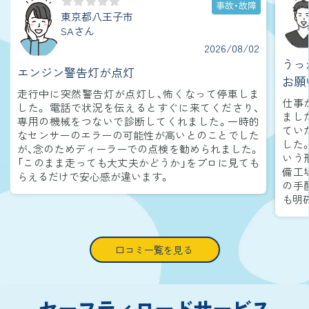
事故・故障
東京都八王子市
SAさん
2026/08/02
うっ
エンジン警告灯が点灯
お願
走行中に突然警告灯が点灯し、怖くなって停車しま
仕事
した。 電話で状況を伝えるとすぐに来てくださり、
まし
専用の機械をつないで診断してくれました。一時的
てい
なセンサーのエラーの可能性が高いとのことでした
した
が、念のためディーラーでの点検を勧められました。
いう
「このまま走っても大丈夫かどうか」をプロに見ても
備工
らえるだけで安心感が違います。
の手
も明
口コミ一覧を見る
セーフティロードサービス