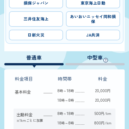
損保ジャパン
東京海上日動
あいおいニッセイ同和損
三井住友海上
保
日新火災
JA共済
普通車
中型車
料金項目
時間帯
料金
8
18
20,000
時～
時
円
基本料金
18
8
20,000
時～
時
円
8
18
500
時～
時
円/km
出動料金
1kmごとに加算
※
18
8
800
時～
時
円/km