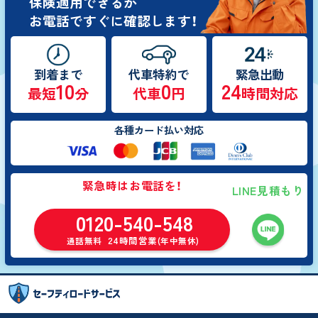
保険適用できるか
お電話ですぐに確認します！
到着まで
代車特約で
緊急出動
10
0
24
最短
分
代車
円
時間対応
各種カード払い対応
緊急時はお電話を！
LINE見積もり
0120-540-548
24時間営業
通話無料
(年中無休)