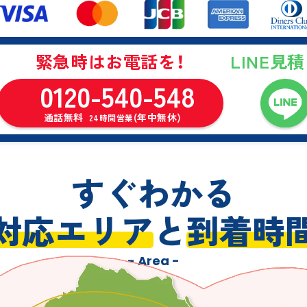
LINE見
緊急時はお電話を！
0120-540-548
通話無料
(年中無休)
24時間営業
すぐわかる
対応エリア
と
到着時
- Area -