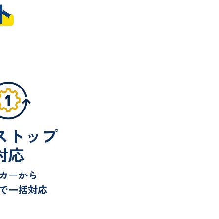
ト
ストップ
対応
カーから
で一括対応