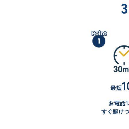
1
最短
お電話
すぐ駆け