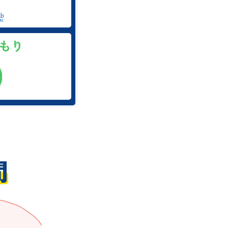
積もり
間