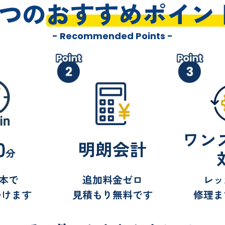
3つの
おすすめポイン
- Recommended Points -
ワン
0
明朗会計
分
1本で
追加料金ゼロ
レッ
つけます
見積もり無料です
修理ま