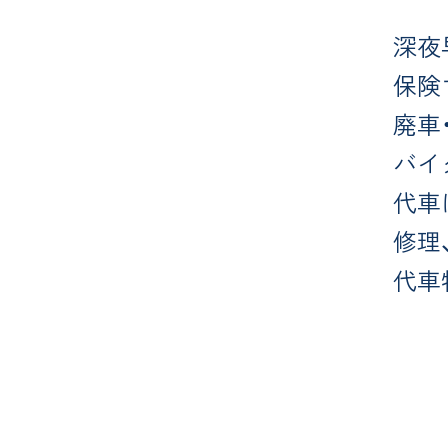
深夜
保険
廃車
バイ
代車
修理
代車