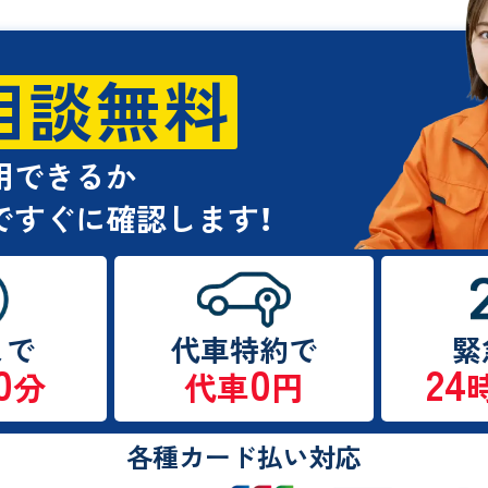
相談無料
用できるか
ですぐに確認します！
まで
代車特約で
緊
0
0
24
分
代車
円
各種カード払い対応