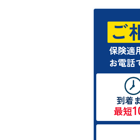
ご
保険適
お電話
到着
1
最短