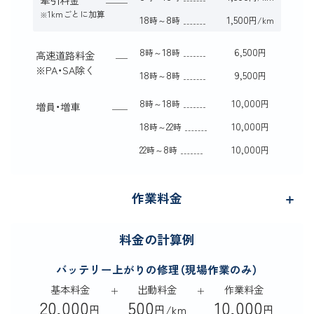
1kmごとに加算
※
18
8
1,500
時～
時
円/km
8
18
6,500
時～
時
円
高速道路料金
※
PA・SA除く
18
8
9,500
時～
時
円
8
18
10,000
時～
時
円
増員・増車
18
22
10,000
時～
時
円
22
8
10,000
時～
時
円
作業料金
料金の計算例
バッテリー上がりの修理（現場作業のみ）
基本料金
出動料金
作業料金
20,000
500
10,000
円
円/km
円