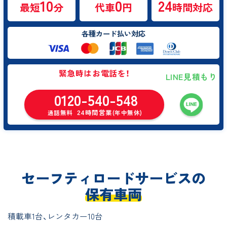
10
0
24
最短
分
代車
円
時間対応
各種カード払い対応
緊急時はお電話を！
LINE見積もり
0120-540-548
24時間営業
通話無料
(年中無休)
セーフティロードサービスの
保有車両
積載車1台、レンタカー10台