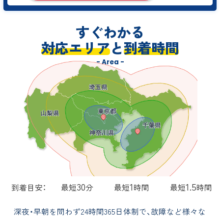
すぐわかる
対応エリア
と
到着時間
- Area -
30
1
1.5
到着目安：
最短
分
最短
時間
最短
時間
深夜・早朝を問わず24時間365日体制で、故障など様々な