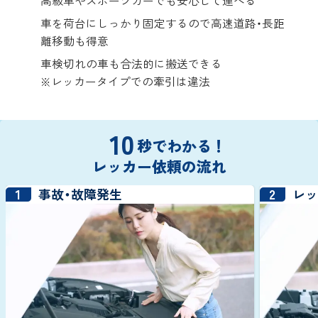
高級車やスポーツカーでも安心して運べる
車を荷台にしっかり固定するので高速道路・長距
離移動も得意
車検切れの車も合法的に搬送できる
※レッカータイプでの牽引は違法
10
秒でわかる！
レッカー依頼の流れ
1
2
事故・故障発生
レ