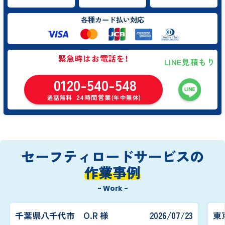
各種カード払い対応
緊急時はお電話を！
LINE見積もり
0120-540-548
24時間営業
通話無料
(年中無休)
セーフティロードサービスの
作業事例
- Work -
千葉県八千代市 O.R 様
2026/07/23
東