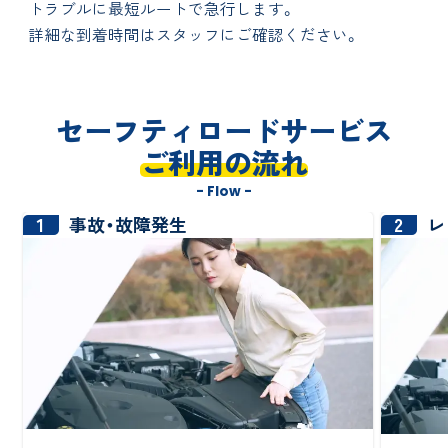
トラブルに最短ルートで急行します。
詳細な到着時間はスタッフにご確認ください。
セーフティロードサービス
ご利用の流れ
- Flow -
1
2
事故・故障発生
レ