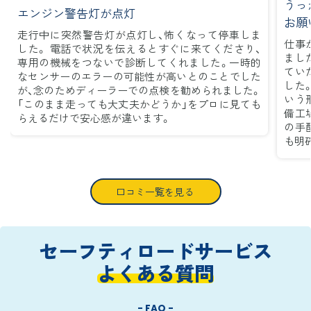
うっ
エンジン警告灯が点灯
お願
走行中に突然警告灯が点灯し、怖くなって停車しま
仕事
した。 電話で状況を伝えるとすぐに来てくださり、
まし
専用の機械をつないで診断してくれました。一時的
てい
なセンサーのエラーの可能性が高いとのことでした
した
が、念のためディーラーでの点検を勧められました。
いう
「このまま走っても大丈夫かどうか」をプロに見ても
備工
らえるだけで安心感が違います。
の手
も明
口コミ一覧を見る
セーフティロードサービス
よくある質問
- FAQ -