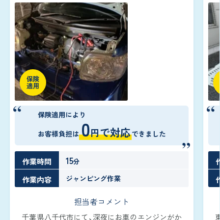
保険
適用
保険適用により
0
で対応
円
お客様負担は
できました
15
作業時間
分
ジャンピング作業
作業内容
担当者コメント
千葉県八千代市にて、深夜にお車のエンジンがか