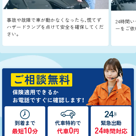
事故や故障で車が動かなくなったら、慌てず
24時間い
ハザードランプを点けて安全を確保してくだ
ーをご依
さい。
ご相談無料
保険適用できるか
お電話ですぐに確認します！
到着まで
代車特約で
緊急出動
10
0
24
最短
分
代車
円
時間対応