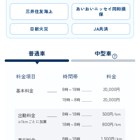
あいおいニッセイ同和損
三井住友海上
保
日新火災
JA共済
普通車
中型車
料金項目
時間帯
料金
8
18
20,000
時～
時
円
基本料金
18
8
20,000
時～
時
円
8
18
500
時～
時
円/km
出動料金
1kmごとに加算
※
18
8
800
時～
時
円/km
8
18
1,500
時～
時
円/km
牽引料金