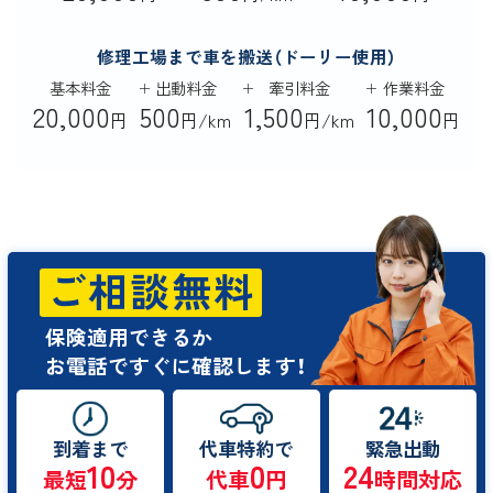
修理工場まで車を搬送（ドーリー使用）
基本料金
出動料金
牽引料金
作業料金
20,000
500
1,500
10,000
円
円/km
円/km
円
ご相談無料
保険適用できるか
お電話ですぐに確認します！
到着まで
代車特約で
緊急出動
10
0
24
最短
分
代車
円
時間対応