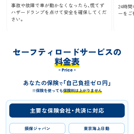
事故や故障で車が動かなくなったら、慌てず
24時間
ハザードランプを点けて安全を確保してくだ
ーをご
さい。
セーフティロードサービスの
料金表
- Price -
あなたの保険
「自己負担ゼロ円」
で
※保険を使っても
保険料は上がりません
主要な保険会社・共済に対応
損保ジャパン
東京海上日動