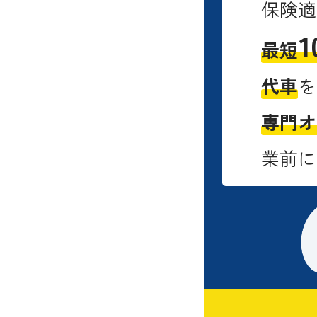
保険適
1
最短
代車
を
専門オ
業前に