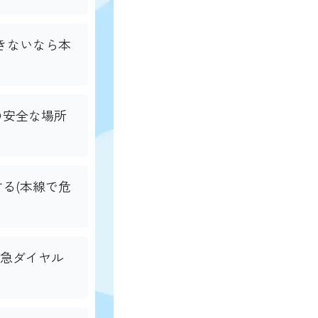
できないなら本
の安全な場所
する(本線で危
路緊急ダイヤル