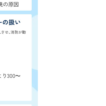
焼の原因
ーの扱い
入させ、消防が動
り300〜