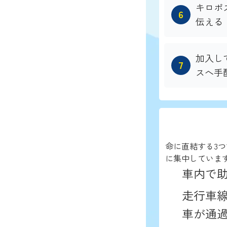
キロポス
伝える
加入し
スへ手
命に直結する3
に集中していま
車内で
走行車線
車が通