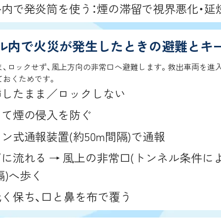
内で発炎筒を使う：煙の滞留で視界悪化・延
ル内で火災が発生したときの避難とキ
ま、ロックせず、風上方向の非常口へ避難します。救出車両を進
ておくためです。
挿したまま／ロックしない
めて煙の侵入を防ぐ
ン式通報装置(約50m間隔)で通報
に流れる → 風上の非常口(トンネル条件によ
隔)へ歩く
く保ち、口と鼻を布で覆う