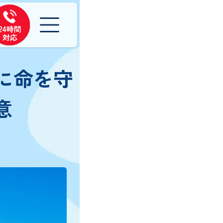
に命を守
意