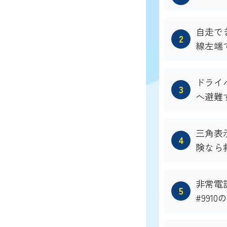
自走で
線左端
ドライ
へ避難
三角表
険なら
非常電話
#991