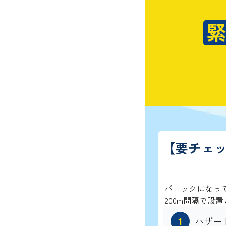
【要チェ
パニックになって
200m間隔で設置
ハザー