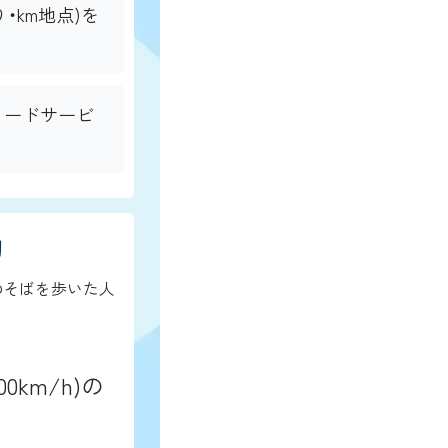
・km地点)を
ロードサービ
動
のそばを歩いた人
km/h)の