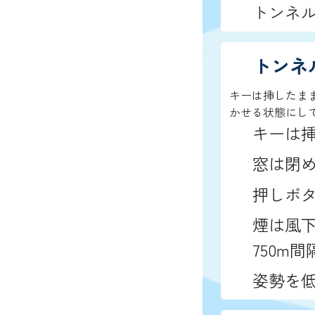
トンネル
トンネ
キーは挿したま
かせる状態にし
キーは
窓は閉
押しボタ
煙は風下
750m間
姿勢を低