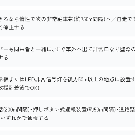
きるなら惰性で次の非常駐車帯(約750m間隔)へ／自走
で停止する
バーも同乗者と一緒に、すぐ車外へ出て非常口など壁際
する
示板またはLED非常信号灯を後方50m以上の地点に設置
救援到着後でOK)
(200m間隔)・押しボタン式通報装置(約50m間隔)・道
0のいずれかで通報する