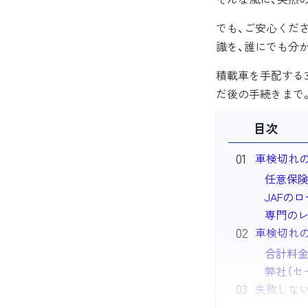
でも、ご安心くだ
識を、誰にでも分
積載車を手配する
だ後の手続きまで
目次
車検切れの
任意保
JAFの
専門の
車検切れの
合計料
弊社（セ
失敗しな