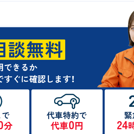
365日の即日対応と迅速さ
料金体系と事前の無料見積もり
搬送が可能な積載車の保有
用の相談が可能か
供など付帯サービスの充実度
相談無料
の車を積載車で運んだ後の3つのステップ
1 搬送先のディーラーや工場で車検を受ける
2 故障箇所がある場合は修理を依頼する
3 車検は受けずに廃車手続きを進める
用できるか
の積載車手配ならセーフティロードサービスが最適な理由
ですぐに確認します！
 車検切れの車を積載車なしで公道を走らせるリスク
の積載車利用に関するよくある質問
夜や土日でも積載車は手配できますか？
払い方法は何がありますか？
載車が来るまでどのくらい待ちますか？
まで
代車特約で
緊
0
0
24
ャンセルはできますか？
分
代車
円
車検切れに気づいたら慌てずプロに相談を