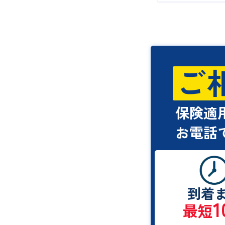
24時間
明確な
安全な
保険適
代車提
ご
車検切れ
ステップ
ステップ
ステップ
保険適
車検切れ
お電話
絶対にNG
車検切れ
Q. 深
Q. 支
Q. 積
到着
1
Q. キ
最短
まとめ 