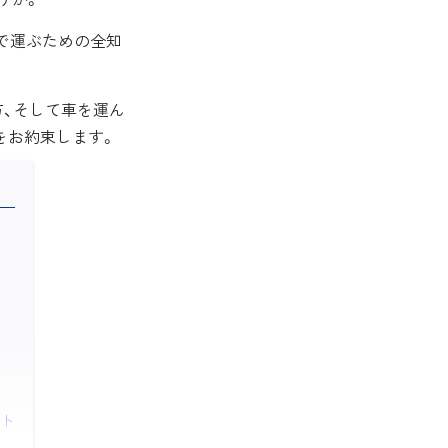
で運ぶための全知
方、そして車を運ん
をお約束します。
ト