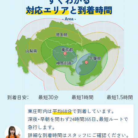
対応エリア
と
到着時間
- Area -
30
1
1.5
到着目安：
最短
分
最短
時間
最短
時間
東庄町内は
平均68分
で到着しています。
深夜・早朝を問わず24時間365日、最短ルートで
急行します。
詳細な到着時間はスタッフにご確認ください。