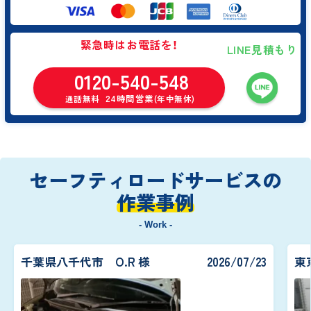
緊急時はお電話を！
LINE見積もり
0120-540-548
24時間営業
通話無料
(年中無休)
セーフティロードサービスの
作業事例
- Work -
千葉県八千代市 O.R 様
2026/07/23
東