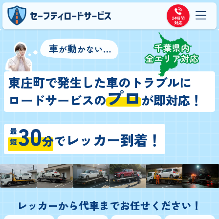
東庄町で発生した車のトラブルに
プロ
ロードサービスの
が即対応！
30
最短
レッカー到着！
分
で
レッカーから代車までお任せください！