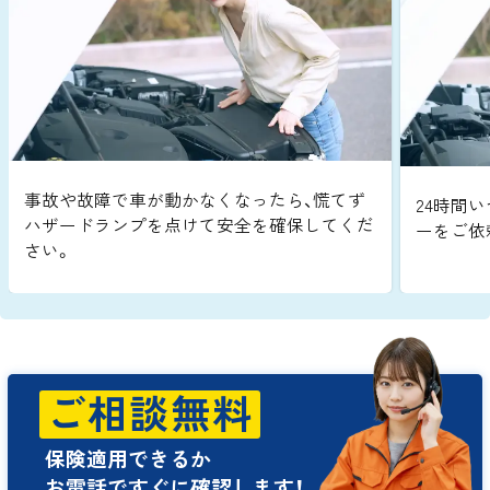
事故や故障で車が動かなくなったら、慌てず
24時間い
ハザードランプを点けて安全を確保してくだ
ーをご依
さい。
ご相談無料
保険適用できるか
お電話ですぐに確認します！