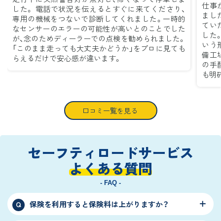
仕事
した。 電話で状況を伝えるとすぐに来てくださり、
まし
専用の機械をつないで診断してくれました。一時的
てい
なセンサーのエラーの可能性が高いとのことでした
した
が、念のためディーラーでの点検を勧められました。
いう
「このまま走っても大丈夫かどうか」をプロに見ても
備工
らえるだけで安心感が違います。
の手
も明
口コミ一覧を見る
セーフティロードサービス
よくある質問
- FAQ -
保険を利用すると保険料は上がりますか？
Q