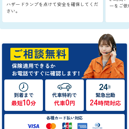
ハザードランプを点けて安全を確保してくだ
ーをご依
さい。
ご相談無料
保険適用できるか
お電話ですぐに確認します！
到着まで
代車特約で
緊急出動
10
0
24
最短
分
代車
円
時間対応
各種カード払い対応