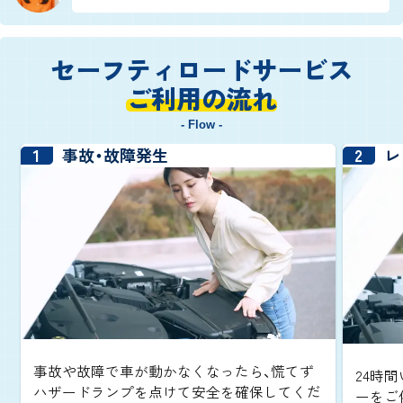
セーフティロードサービス
ご利用の流れ
- Flow -
1
2
事故・故障発生
レ
事故や故障で車が動かなくなったら、慌てず
24時間
ハザードランプを点けて安全を確保してくだ
ーをご