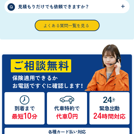
見積もりだけでも依頼できますか？
Q
よくある質問一覧を見る
ご相談無料
保険適用できるか
お電話ですぐに確認します！
到着まで
代車特約で
緊急出動
10
0
24
最短
分
代車
円
時間対応
各種カード払い対応