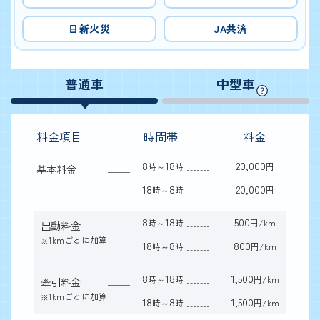
日新火災
JA共済
普通車
中型車
料金項目
時間帯
料金
8
18
20,000
時～
時
円
基本料金
18
8
20,000
時～
時
円
8
18
500
時～
時
円/km
出動料金
1kmごとに加算
※
18
8
800
時～
時
円/km
8
18
1,500
時～
時
円/km
牽引料金
1kmごとに加算
※
18
8
1,500
時～
時
円/km