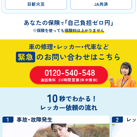
日新火災
JA共済
あなたの保険
「自己負担ゼロ円」
で
※保険を使っても
保険料は上がりません
車の修理・レッカー・代車など
緊急
のお問い合わせはこちら
0120-540-548
24時間営業
通話無料
(年中無休)
10
秒でわかる！
レッカー依頼の流れ
1
2
事故・故障発生
レ