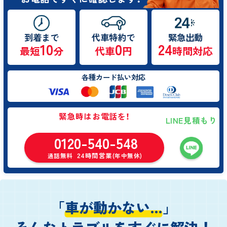
到着まで
代車特約で
緊急出動
10
0
24
最短
分
代車
円
時間対応
各種カード払い対応
緊急時はお電話を！
LINE見積もり
0120-540-548
24時間営業
通話無料
(年中無休)
「
車が動かない…
」