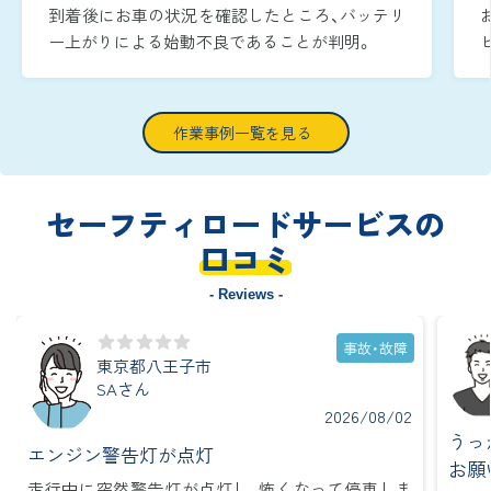
到着後にお車の状況を確認したところ、バッテリ
ー上がりによる始動不良であることが判明。
周囲が暗い時間帯であったため、作業灯でエンジ
ンルームをしっかりと照らしながら、安全かつ迅
速に復旧作業へ取り掛かりました。
作業事例一覧を見る
ブースターケーブルをバッテリー端子へ確実に
つなぎ、ジャンピング作業を実施し、到着から約
15分で無事にエンジンを再始動させることがで
セーフティロードサービスの
きました。
口コミ
- Reviews -
事故・故障
東京都八王子市
SAさん
2026/08/02
うっ
エンジン警告灯が点灯
お願
走行中に突然警告灯が点灯し、怖くなって停車しま