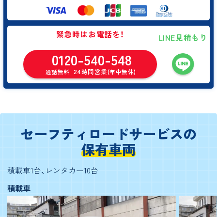
緊急時はお電話を！
LINE見積もり
0120-540-548
24時間営業
通話無料
(年中無休)
セーフティロードサービスの
保有車両
積載車1台、レンタカー10台
積載車