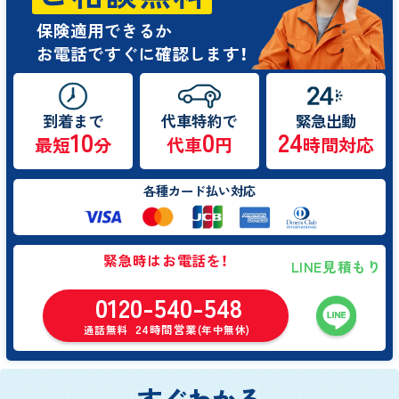
保険適用できるか
お電話ですぐに確認します！
到着まで
代車特約で
緊急出動
10
0
24
最短
分
代車
円
時間対応
各種カード払い対応
緊急時はお電話を！
LINE見積もり
0120-540-548
24時間営業
通話無料
(年中無休)
すぐわかる