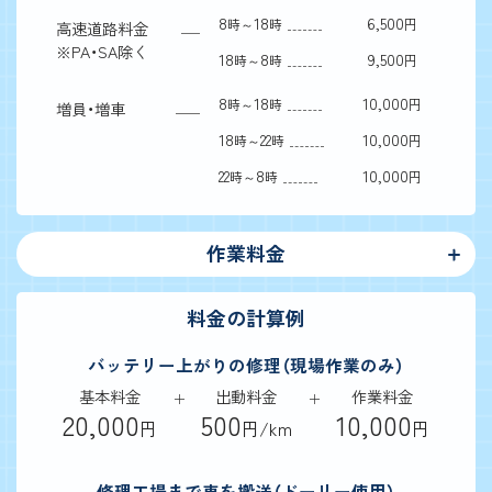
8
18
6,500
時～
時
円
高速道路料金
※
PA・SA除く
18
8
9,500
時～
時
円
8
18
10,000
時～
時
円
増員・増車
18
22
10,000
時～
時
円
22
8
10,000
時～
時
円
作業料金
料金の計算例
バッテリー上がりの修理（現場作業のみ）
基本料金
出動料金
作業料金
20,000
500
10,000
円
円/km
円
修理工場まで車を搬送（ドーリー使用）