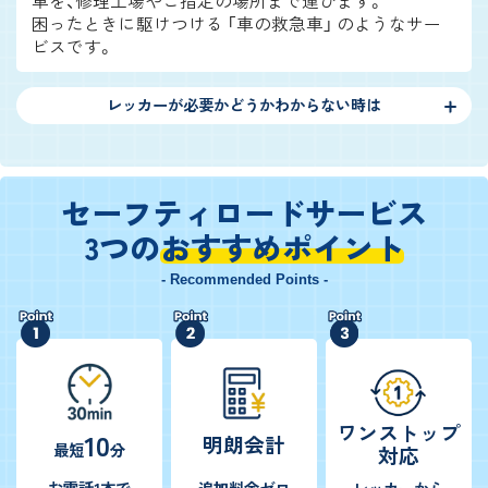
車を、修理工場やご指定の場所まで運びます。
困ったときに駆けつける 「車の救急車」 のようなサー
ビスです。
レッカーが必要かどうかわからない時は
セーフティロードサービス
3つの
おすすめポイント
- Recommended Points -
ワンストップ
10
明朗会計
最短
分
対応
お電話1本で
追加料金ゼロ
レッカーから