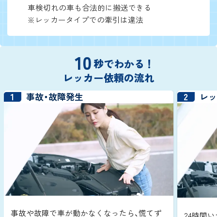
車検切れの車も合法的に搬送できる
※レッカータイプでの牽引は違法
10
秒でわかる！
レッカー依頼の流れ
1
2
事故・故障発生
レ
事故や故障で車が動かなくなったら、慌てず
24時間い