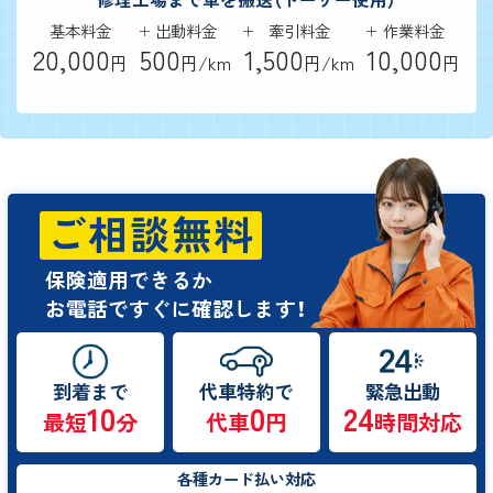
基本料金
出動料金
牽引料金
作業料金
20,000
500
1,500
10,000
円
円/km
円/km
円
ご相談無料
保険適用できるか
お電話ですぐに確認します！
到着まで
代車特約で
緊急出動
10
0
24
最短
分
代車
円
時間対応
各種カード払い対応