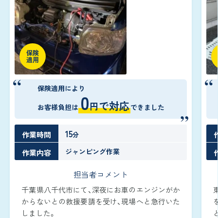
保険
適用
保険適用により
0
で対応
円
お客様負担は
できました
15
作業時間
分
ジャンピング作業
作業内容
担当者コメント
千葉県八千代市にて、深夜にお車のエンジンがか
からないとの救援要請を受け、現場へと急行いた
しました。