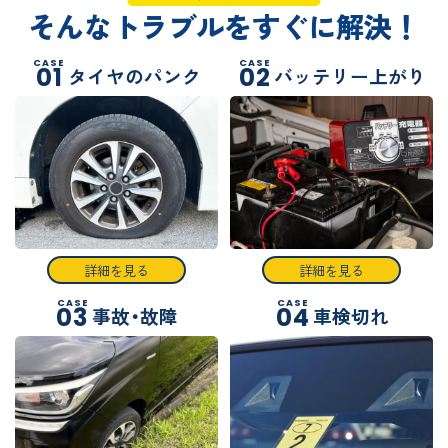
そんなトラブルをすぐに解決！
CASE
CASE
01
02
タイヤのパンク
バッテリー上がり
詳細を見る
詳細を見る
CASE
CASE
03
04
事故・故障
車検切れ