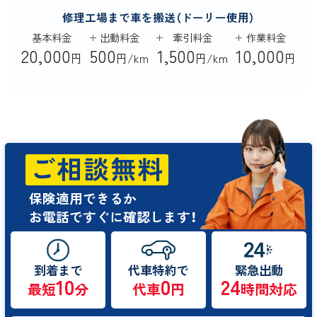
修理工場まで車を搬送（ドーリー使用）
基本料金
出動料金
牽引料金
作業料金
20,000
500
1,500
10,000
円
円/km
円/km
円
ご相談無料
保険適用できるか
お電話ですぐに確認します！
到着まで
代車特約で
緊急出動
10
0
24
最短
分
代車
円
時間対応