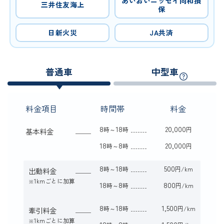
あいおいニッセイ同和損
三井住友海上
保
日新火災
JA共済
普通車
中型車
料金項目
時間帯
料金
8
18
20,000
時～
時
円
基本料金
18
8
20,000
時～
時
円
8
18
500
時～
時
円/km
出動料金
1kmごとに加算
※
18
8
800
時～
時
円/km
8
18
1,500
時～
時
円/km
牽引料金
1kmごとに加算
※