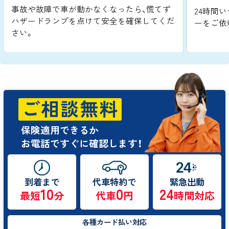
事故や故障で車が動かなくなったら、慌てず
24時間い
ハザードランプを点けて安全を確保してくだ
ーをご依
さい。
ご相談無料
保険適用できるか
お電話ですぐに確認します！
到着まで
代車特約で
緊急出動
10
0
24
最短
分
代車
円
時間対応
各種カード払い対応