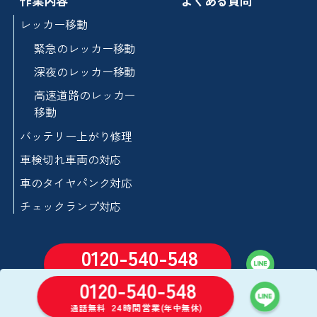
作業内容
よくある質問
レッカー移動
緊急のレッカー移動
深夜のレッカー移動
高速道路のレッカー
移動
バッテリー上がり修理
車検切れ車両の対応
車のタイヤパンク対応
チェックランプ対応
0120-540-548
24時間営業
通話無料
(年中無休)
0120-540-548
24時間営業
通話無料
(年中無休)
©2026 セーフティロードサービス