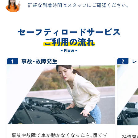
詳細な到着時間はスタッフにご確認ください。
セーフティロードサービス
ご利用の流れ
- Flow -
1
2
事故・故障発生
レ
事故や故障で車が動かなくなったら、慌てず
24時間