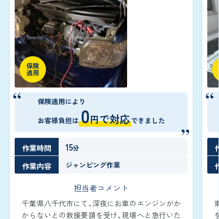
保険
適用
保険適用により
0
で対応
円
お客様負担は
できました
15
作業時間
分
ジャンピング作業
作業内容
担当者コメント
千葉県八千代市にて、深夜にお車のエンジンがか
からないとの救援要請を受け、現場へと急行いた