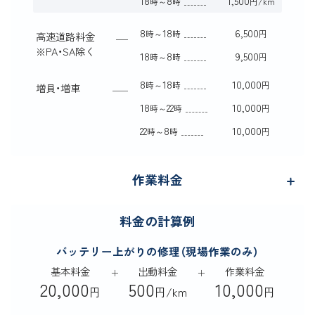
18
8
1,500
時～
時
円/km
8
18
6,500
時～
時
円
高速道路料金
※
PA・SA除く
18
8
9,500
時～
時
円
8
18
10,000
時～
時
円
増員・増車
18
22
10,000
時～
時
円
22
8
10,000
時～
時
円
作業料金
料金の計算例
バッテリー上がりの修理（現場作業のみ）
基本料金
出動料金
作業料金
20,000
500
10,000
円
円/km
円