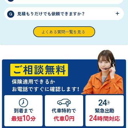
見積もりだけでも依頼できますか？
Q
よくある質問一覧を見る
ご相談無料
保険適用できるか
お電話ですぐに確認します！
到着まで
代車特約で
緊急出動
10
0
24
最短
分
代車
円
時間対応