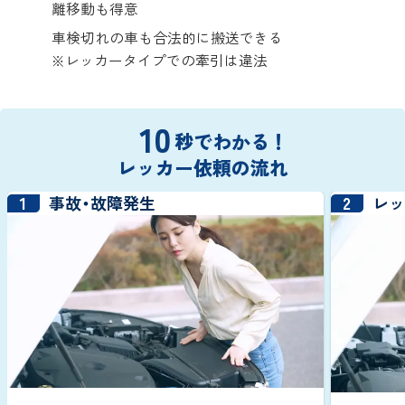
離移動も得意
車検切れの車も合法的に搬送できる
※レッカータイプでの牽引は違法
10
秒でわかる！
レッカー依頼の流れ
1
2
事故・故障発生
レ