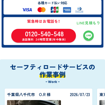
各種カード払い対応
緊急時はお電話を！
LINE見積もり
0120-540-548
24時間営業
通話無料
(年中無休)
セーフティロードサービスの
作業事例
- Work -
千葉県八千代市 O.R 様
2026/07/23
東