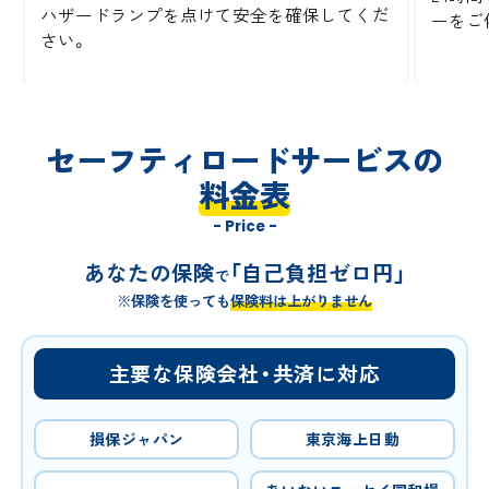
ハザードランプを点けて安全を確保してくだ
ーをご
さい。
セーフティロードサービスの
料金表
- Price -
あなたの保険
「自己負担ゼロ円」
で
※保険を使っても
保険料は上がりません
主要な保険会社・共済に対応
損保ジャパン
東京海上日動