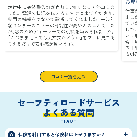
お願
走行中に突然警告灯が点灯し、怖くなって停車しま
仕事
した。 電話で状況を伝えるとすぐに来てくださり、
まし
専用の機械をつないで診断してくれました。一時的
てい
なセンサーのエラーの可能性が高いとのことでした
した
が、念のためディーラーでの点検を勧められました。
いう
「このまま走っても大丈夫かどうか」をプロに見ても
備工
らえるだけで安心感が違います。
の手
も明
口コミ一覧を見る
セーフティロードサービス
よくある質問
- FAQ -
保険を利用すると保険料は上がりますか？
Q