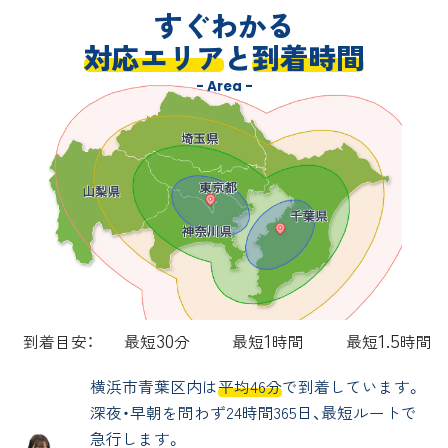
すぐわかる
対応エリア
と
到着時間
- Area -
30
1
1.5
到着目安：
最短
分
最短
時間
最短
時間
横浜市青葉区内は
平均46分
で到着しています。
深夜・早朝を問わず24時間365日、最短ルートで
急行します。