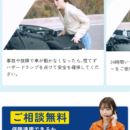
事故や故障で車が動かなくなったら、慌てず
24時間い
ハザードランプを点けて安全を確保してくだ
ーをご依
さい。
ご相談無料
保険適用できるか