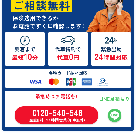
ご相談無料
保険適用できるか
お電話ですぐに確認します！
到着まで
代車特約で
緊急出動
10
0
24
最短
分
代車
円
時間対応
各種カード払い対応
緊急時はお電話を！
LINE見積もり
0120-540-548
24時間営業
通話無料
(年中無休)