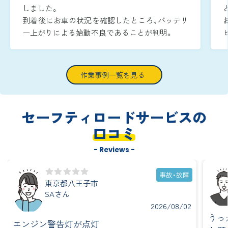
しました。
到着後にお車の状況を確認したところ、バッテリ
ー上がりによる始動不良であることが判明。
周囲が暗い時間帯であったため、作業灯でエンジ
ンルームをしっかりと照らしながら、安全かつ迅
速に復旧作業へ取り掛かりました。
作業事例一覧を見る
ブースターケーブルをバッテリー端子へ確実に
つなぎ、ジャンピング作業を実施し、到着から約
15分で無事にエンジンを再始動させることがで
セーフティロードサービスの
きました。
口コミ
- Reviews -
事故・故障
東京都八王子市
SAさん
2026/08/02
うっ
エンジン警告灯が点灯