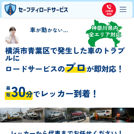
横浜市青葉区で発生した車のトラブ
ルに
プロ
ロードサービスの
が即対応！
30
最短
レッカー到着！
分
で
レッカーから代車までお任せください！