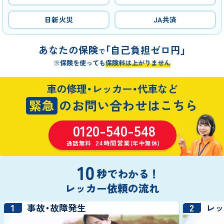
日新火災
JA共済
あなたの保険
「自己負担ゼロ円」
で
※保険を使っても
保険料は上がりません
車の修理・レッカー・代車など
緊急
のお問い合わせはこちら
0120-540-548
24時間営業
通話無料
(年中無休)
10
秒でわかる！
レッカー依頼の流れ
1
2
事故・故障発生
レ