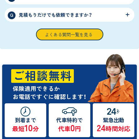
見積もりだけでも依頼できますか？
Q
よくある質問一覧を見る
ご相談無料
保険適用できるか
お電話ですぐに確認します！
到着まで
代車特約で
緊急出動
10
0
24
最短
分
代車
円
時間対応