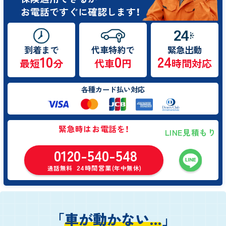
お電話ですぐに確認します！
到着まで
代車特約で
緊急出動
10
0
24
最短
分
代車
円
時間対応
各種カード払い対応
緊急時はお電話を！
LINE見積もり
0120-540-548
24時間営業
通話無料
(年中無休)
「
車が動かない…
」