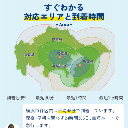
すぐわかる
対応エリア
と
到着時間
- Area -
30
1
1.5
到着目安：
最短
分
最短
時間
最短
時間
横浜市緑区内は
平均46分
で到着しています。
深夜・早朝を問わず24時間365日、最短ルートで
急行します。