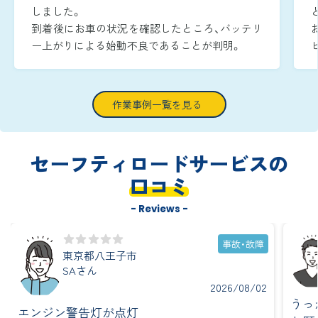
しました。
到着後にお車の状況を確認したところ、バッテリ
ー上がりによる始動不良であることが判明。
周囲が暗い時間帯であったため、作業灯でエンジ
ンルームをしっかりと照らしながら、安全かつ迅
速に復旧作業へ取り掛かりました。
作業事例一覧を見る
ブースターケーブルをバッテリー端子へ確実に
つなぎ、ジャンピング作業を実施し、到着から約
15分で無事にエンジンを再始動させることがで
セーフティロードサービスの
きました。
口コミ
- Reviews -
事故・故障
東京都八王子市
SAさん
2026/08/02
うっ
エンジン警告灯が点灯