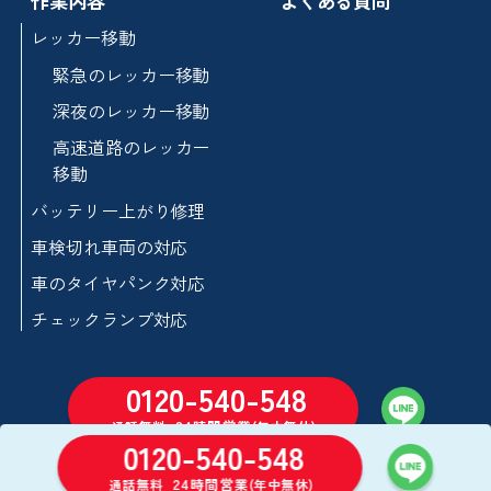
作業内容
よくある質問
レッカー移動
緊急のレッカー移動
深夜のレッカー移動
高速道路のレッカー
移動
バッテリー上がり修理
車検切れ車両の対応
車のタイヤパンク対応
チェックランプ対応
0120-540-548
24時間営業
通話無料
(年中無休)
0120-540-548
24時間営業
通話無料
(年中無休)
©2024-2026 セーフティロードサービス