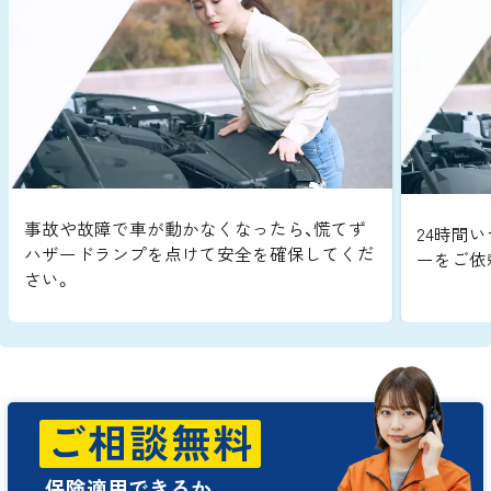
事故や故障で車が動かなくなったら、慌てず
24時間い
ハザードランプを点けて安全を確保してくだ
ーをご依
さい。
ご相談無料
保険適用できるか