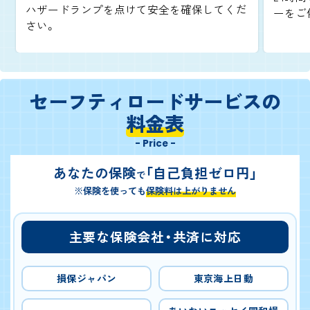
ハザードランプを点けて安全を確保してくだ
ーをご
さい。
セーフティロードサービスの
料金表
- Price -
あなたの保険
「自己負担ゼロ円」
で
※保険を使っても
保険料は上がりません
主要な保険会社・共済に対応
損保ジャパン
東京海上日動