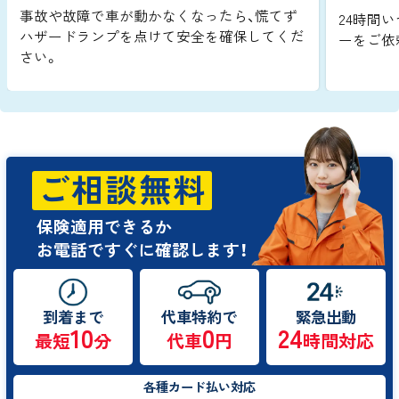
事故や故障で車が動かなくなったら、慌てず
24時間い
ハザードランプを点けて安全を確保してくだ
ーをご依
さい。
ご相談無料
保険適用できるか
お電話ですぐに確認します！
到着まで
代車特約で
緊急出動
10
0
24
最短
分
代車
円
時間対応
各種カード払い対応