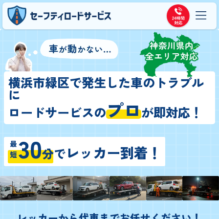
横浜市緑区で発生した車のトラブル
に
プロ
ロードサービスの
が即対応！
30
最短
レッカー到着！
分
で
レッカーから代車までお任せください！