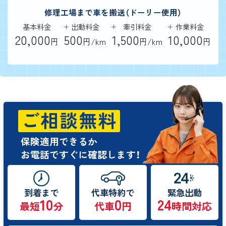
修理工場まで車を搬送（ドーリー使用）
基本料金
出動料金
牽引料金
作業料金
20,000
500
1,500
10,000
円
円/km
円/km
円
ご相談無料
保険適用できるか
お電話ですぐに確認します！
到着まで
代車特約で
緊急出動
10
0
24
最短
分
代車
円
時間対応