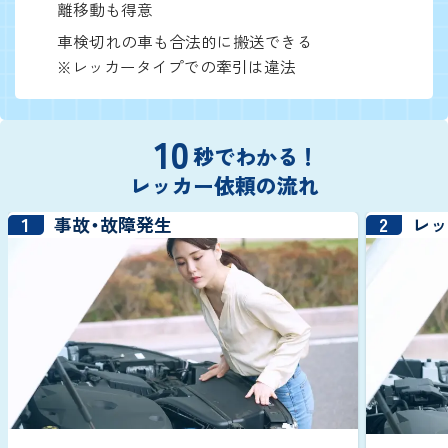
離移動も得意
車検切れの車も合法的に搬送できる
※レッカータイプでの牽引は違法
10
秒でわかる！
レッカー依頼の流れ
1
2
事故・故障発生
レ