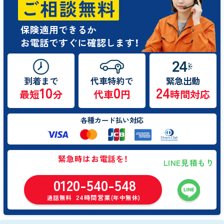
ご相談無料
保険適用できるか
お電話ですぐに確認します！
到着まで
代車特約で
緊急出動
10
0
24
最短
分
代車
円
時間対応
各種カード払い対応
緊急時はお電話を！
LINE見積もり
0120-540-548
24時間営業
通話無料
(年中無休)