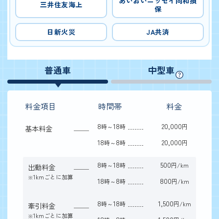
あいおいニッセイ同和損
三井住友海上
保
日新火災
JA共済
普通車
中型車
料金項目
時間帯
料金
8
18
20,000
時～
時
円
基本料金
18
8
20,000
時～
時
円
8
18
500
時～
時
円/km
出動料金
1kmごとに加算
※
18
8
800
時～
時
円/km
8
18
1,500
時～
時
円/km
牽引料金
1kmごとに加算
※