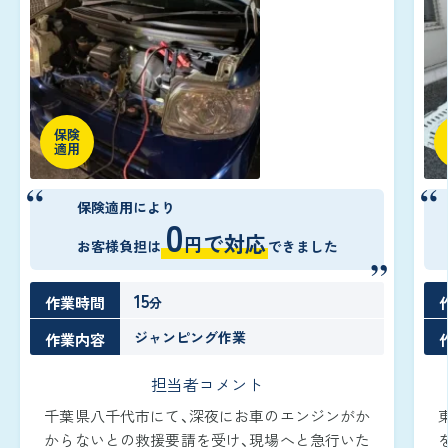
保険
適用
保険適用により
0
で対応
円
お客様負担は
できました
15
作業時間
分
ジャンピング作業
作業内容
担当者コメント
千葉県八千代市にて、深夜にお車のエンジンがか
からないとの救援要請を受け、現場へと急行いた