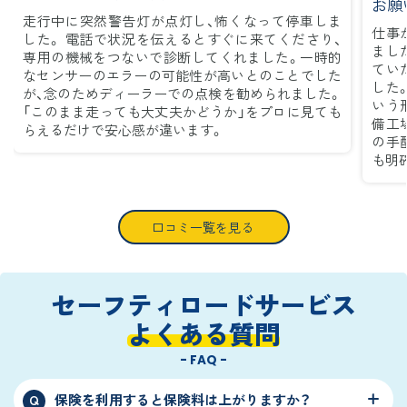
お願
走行中に突然警告灯が点灯し、怖くなって停車しま
仕事
した。 電話で状況を伝えるとすぐに来てくださり、
まし
専用の機械をつないで診断してくれました。一時的
てい
なセンサーのエラーの可能性が高いとのことでした
した
が、念のためディーラーでの点検を勧められました。
いう
「このまま走っても大丈夫かどうか」をプロに見ても
備工
らえるだけで安心感が違います。
の手
も明
口コミ一覧を見る
セーフティロードサービス
よくある質問
- FAQ -
保険を利用すると保険料は上がりますか？
Q