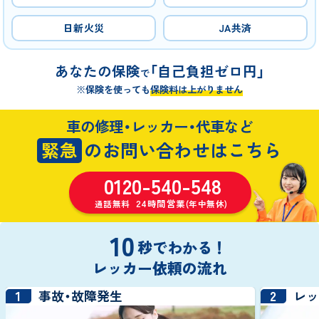
日新火災
JA共済
あなたの保険
「自己負担ゼロ円」
で
※保険を使っても
保険料は上がりません
車の修理・レッカー・代車など
緊急
のお問い合わせはこちら
0120-540-548
24時間営業
通話無料
(年中無休)
10
秒でわかる！
レッカー依頼の流れ
1
2
事故・故障発生
レ