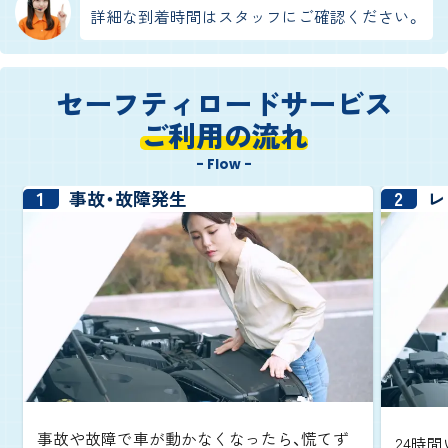
詳細な到着時間はスタッフにご確認ください。
セーフティロードサービス
ご利用の流れ
- Flow -
1
2
事故・故障発生
レ
事故や故障で車が動かなくなったら、慌てず
24時間