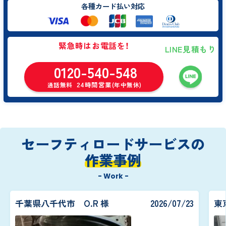
各種カード払い対応
緊急時はお電話を！
LINE見積もり
0120-540-548
24時間営業
通話無料
(年中無休)
セーフティロードサービスの
作業事例
- Work -
千葉県八千代市 O.R 様
2026/07/23
東