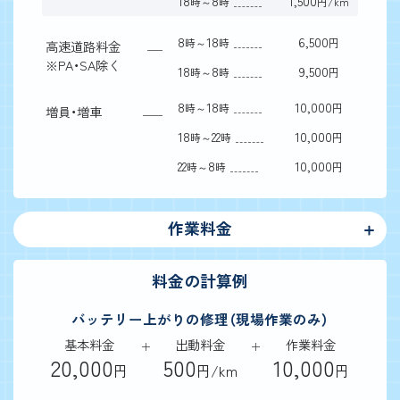
18
8
1,500
時～
時
円/km
8
18
6,500
時～
時
円
高速道路料金
※
PA・SA除く
18
8
9,500
時～
時
円
8
18
10,000
時～
時
円
増員・増車
18
22
10,000
時～
時
円
22
8
10,000
時～
時
円
作業料金
料金の計算例
バッテリー上がりの修理（現場作業のみ）
基本料金
出動料金
作業料金
20,000
500
10,000
円
円/km
円