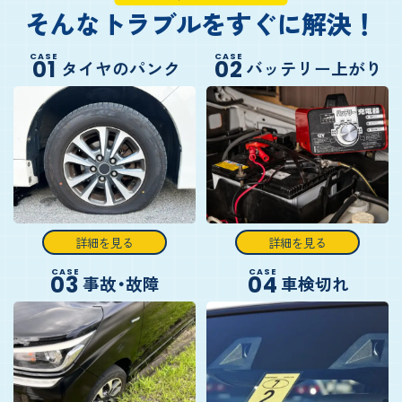
そんなトラブルをすぐに解決！
CASE
CASE
01
02
タイヤのパンク
バッテリー上がり
詳細を見る
詳細を見る
CASE
CASE
03
04
事故・故障
車検切れ