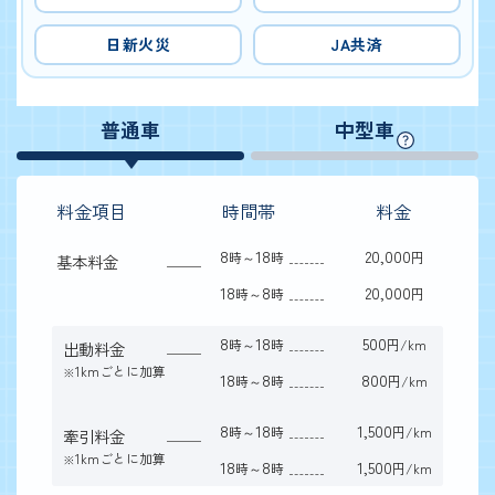
日新火災
JA共済
普通車
中型車
料金項目
時間帯
料金
8
18
20,000
時～
時
円
基本料金
18
8
20,000
時～
時
円
8
18
500
時～
時
円/km
出動料金
1kmごとに加算
※
18
8
800
時～
時
円/km
8
18
1,500
時～
時
円/km
牽引料金
1kmごとに加算
※
18
8
1,500
時～
時
円/km