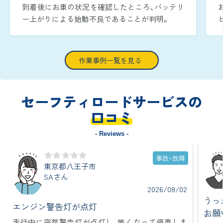
到着後にお車の状況を確認したところ、バッテリ
ー上がりによる始動不良であることが判明。
周囲が暗い時間帯であったため、作業灯でエンジ
ンルームをしっかりと照らしながら、安全かつ迅
速に復旧作業へ取り掛かりました。
作業事例一覧を見る
ブースターケーブルをバッテリー端子へ確実に
つなぎ、ジャンピング作業を実施し、到着から約
15分で無事にエンジンを再始動させることがで
セーフティロードサービスの
きました。
口コミ
- Reviews -
事故・故障
東京都八王子市
SAさん
2026/08/02
うっ
エンジン警告灯が点灯
お願
走行中に突然警告灯が点灯し、怖くなって停車しま