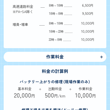
8
18
6,500
時～
時
円
高速道路料金
※
PA・SA除く
18
8
9,500
時～
時
円
8
18
10,000
時～
時
円
増員・増車
18
22
10,000
時～
時
円
22
8
10,000
時～
時
円
作業料金
料金の計算例
バッテリー上がりの修理（現場作業のみ）
基本料金
出動料金
作業料金
20,000
500
10,000
円
円/km
円
修理工場まで車を搬送（ドーリー使用）