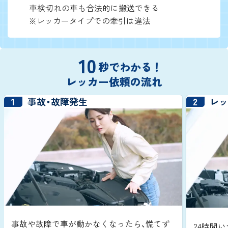
車検切れの車も合法的に搬送できる
※レッカータイプでの牽引は違法
10
秒でわかる！
レッカー依頼の流れ
1
2
事故・故障発生
レ
事故や故障で車が動かなくなったら、慌てず
24時間い