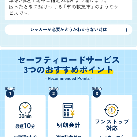
車を、修理工場やご指定の場所まで運びます。
困ったときに駆けつける 「車の救急車」 のようなサー
ビスです。
レッカーが必要かどうかわからない時は
セーフティロードサービス
3つの
おすすめポイント
- Recommended Points -
ワンストップ
10
明朗会計
最短
分
対応
お電話1本で
追加料金ゼロ
レッカーから