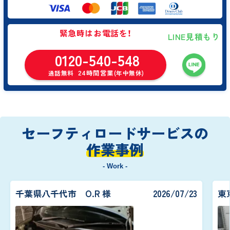
緊急時はお電話を！
LINE見積もり
0120-540-548
24時間営業
通話無料
(年中無休)
セーフティロードサービスの
作業事例
- Work -
千葉県八千代市 O.R 様
2026/07/23
東