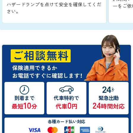
ハザードランプを点けて安全を確保してくだ
ーをご依
さい。
ご相談無料
保険適用できるか
お電話ですぐに確認します！
到着まで
代車特約で
緊急出動
10
0
24
最短
分
代車
円
時間対応
各種カード払い対応