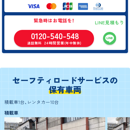
緊急時はお電話を！
LINE見積もり
0120-540-548
24時間営業
通話無料
(年中無休)
セーフティロードサービスの
保有車両
積載車1台、レンタカー10台
積載車