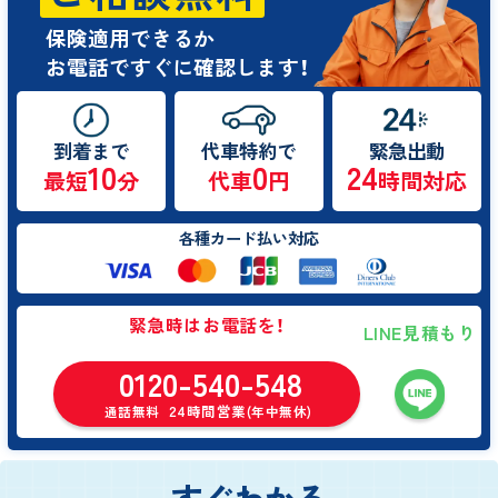
保険適用できるか
お電話ですぐに確認します！
到着まで
代車特約で
緊急出動
10
0
24
最短
分
代車
円
時間対応
各種カード払い対応
緊急時はお電話を！
LINE見積もり
0120-540-548
24時間営業
通話無料
(年中無休)
すぐわかる