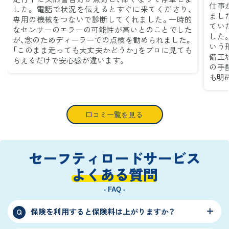
仕事
した。 電話で状況を伝えるとすぐに来てくださり、
まし
専用の機械をつないで診断してくれました。一時的
てい
なセンサーのエラーの可能性が高いとのことでした
した
が、念のためディーラーでの点検を勧められました。
いう
「このまま走っても大丈夫かどうか」をプロに見ても
備工
らえるだけで安心感が違います。
の手
も明
口コミ一覧を見る
セーフティロードサービス
よくある質問
- FAQ -
保険を利用すると保険料は上がりますか？
Q