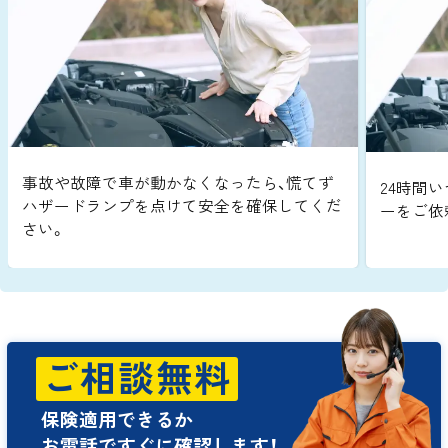
事故や故障で車が動かなくなったら、慌てず
24時間い
ハザードランプを点けて安全を確保してくだ
ーをご依
さい。
ご相談無料
保険適用できるか
お電話ですぐに確認します！