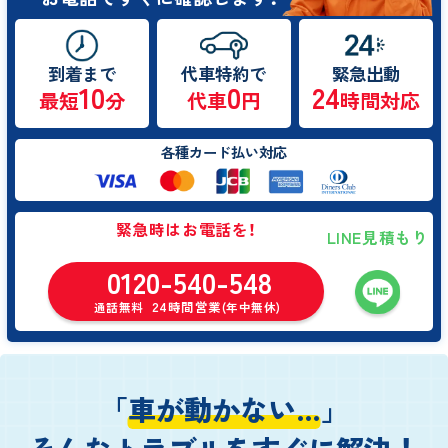
到着まで
代車特約で
緊急出動
10
0
24
最短
分
代車
円
時間対応
各種カード払い対応
緊急時はお電話を！
LINE見積もり
0120-540-548
24時間営業
通話無料
(年中無休)
「
車が動かない…
」