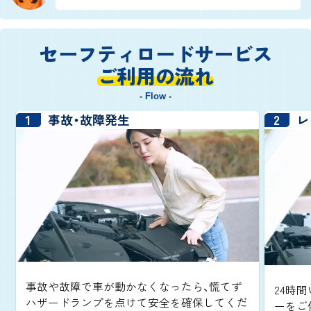
セーフティロードサービス
ご利用の流れ
- Flow -
1
2
事故・故障発生
レ
事故や故障で車が動かなくなったら、慌てず
24時間
ハザードランプを点けて安全を確保してくだ
ーをご