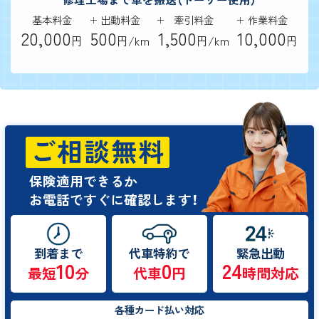
基本料金
出動料金
牽引料金
作業料金
20,000
500
1,500
10,000
円
円/km
円/km
円
ご相談無料
保険適用できるか
お電話ですぐに確認します！
到着まで
代車特約で
緊急出動
10
0
24
最短
分
代車
円
時間対応
各種カード払い対応