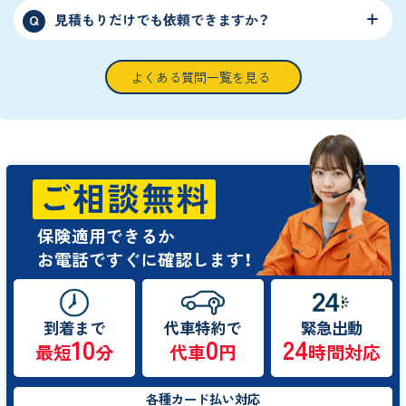
見積もりだけでも依頼できますか？
Q
よくある質問一覧を見る
ご相談無料
保険適用できるか
お電話ですぐに確認します！
到着まで
代車特約で
緊急出動
10
0
24
最短
分
代車
円
時間対応
各種カード払い対応