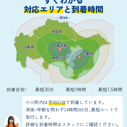
対応エリア
と
到着時間
- Area -
30
1
1.5
到着目安：
最短
分
最短
時間
最短
時間
小川町内は
平均57分
で到着しています。
深夜・早朝を問わず24時間365日、最短ルートで
急行します。
詳細な到着時間はスタッフにご確認ください。