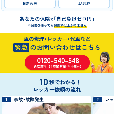
日新火災
JA共済
あなたの保険
「自己負担ゼロ円」
で
※保険を使っても
保険料は上がりません
車の修理・レッカー・代車など
緊急
のお問い合わせはこちら
0120-540-548
24時間営業
通話無料
(年中無休)
10
秒でわかる！
レッカー依頼の流れ
1
2
事故・故障発生
レ