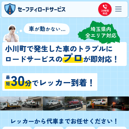
小川町で発生した車のトラブルに
プロ
ロードサービスの
が即対応！
30
最短
レッカー到着！
分
で
レッカーから代車までお任せください！