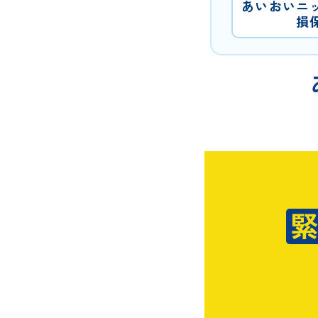
あいおいニ
損