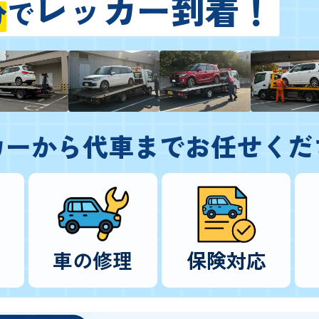
レッカー到着！
分
で
カーから代車までお任せくだ
車の修理
保険対応