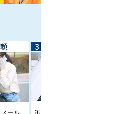
3
依頼
レッカー車の到着
迅速にスタッフが駆けつけま
、メール、