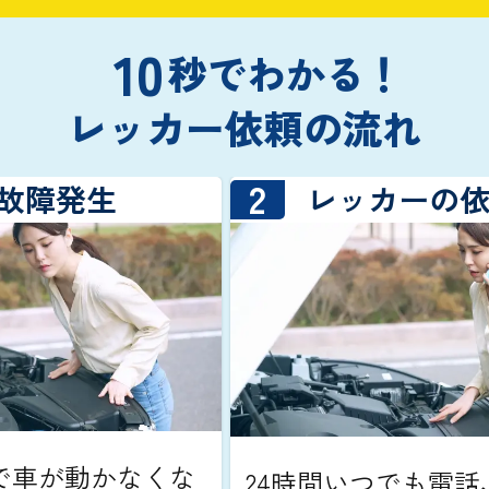
10
秒でわかる！
レッカー依頼の流れ
2
・故障発生
レッカーの
で車が動かなくな
24時間いつでも電話