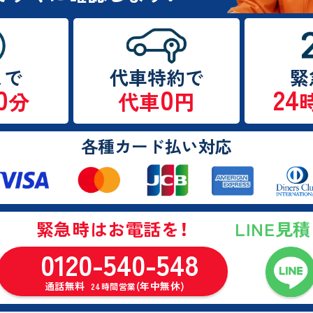
まで
代車特約で
緊
0
0
24
分
代車
円
各種カード払い対応
LINE見
緊急時はお電話を！
0120-540-548
通話無料
(年中無休)
24時間営業