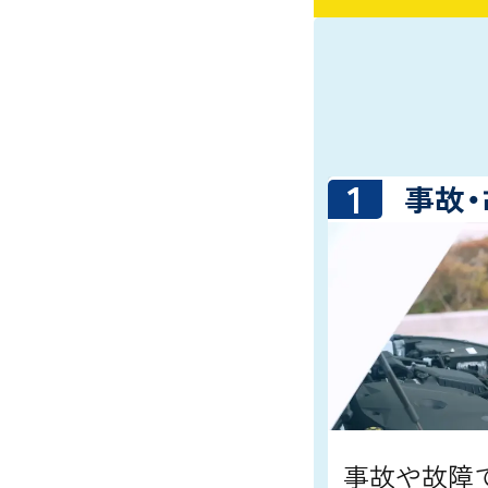
1
事故
事故や故障