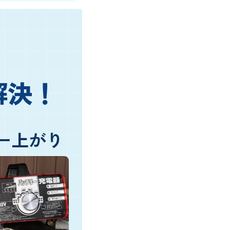
解決！
ー上がり