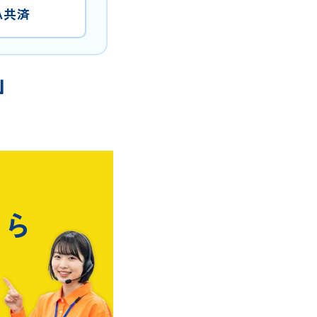
A共済
」
ちら