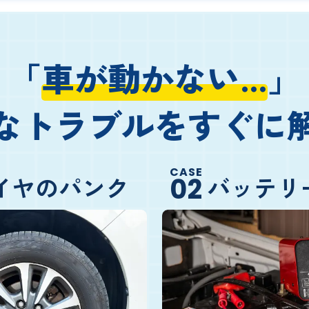
「
車が動かない…
」
なトラブルをすぐに
CASE
イヤのパンク
バッテリ
02