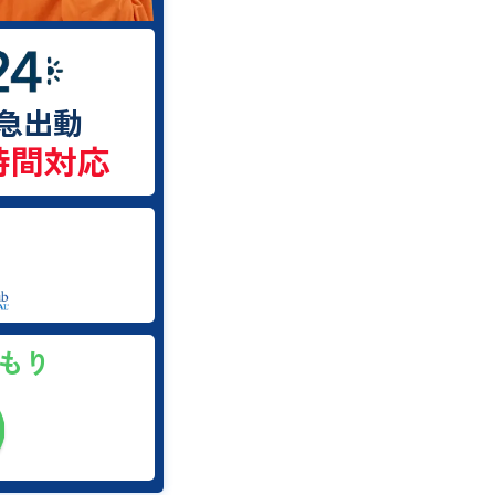
急出動
時間対応
積もり