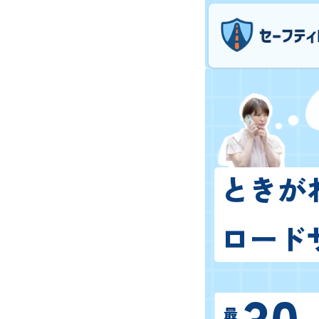
ときが
ロード
30