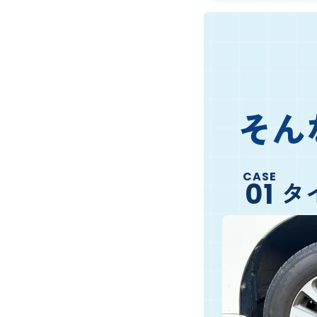
そん
CASE
タ
01