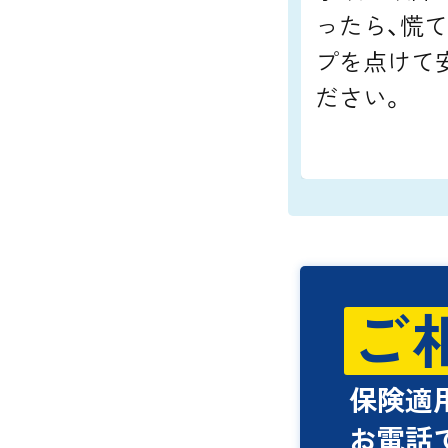
ったら、慌
プを点けて
ださい。
ご
保険適
お電話