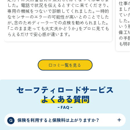
仕事
した。 電話で状況を伝えるとすぐに来てくださり、
まし
専用の機械をつないで診断してくれました。一時的
てい
なセンサーのエラーの可能性が高いとのことでした
した
が、念のためディーラーでの点検を勧められました。
いう
「このまま走っても大丈夫かどうか」をプロに見ても
備工
らえるだけで安心感が違います。
の手
も明
口コミ一覧を見る
セーフティロードサービス
よくある質問
- FAQ -
保険を利用すると保険料は上がりますか？
Q