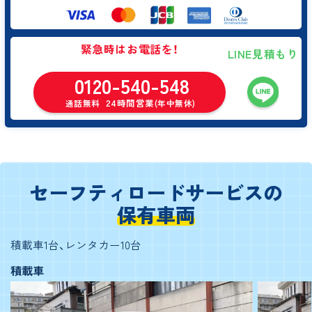
緊急時はお電話を！
LINE見積もり
0120-540-548
24時間営業
通話無料
(年中無休)
セーフティロードサービスの
保有車両
積載車1台、レンタカー10台
積載車