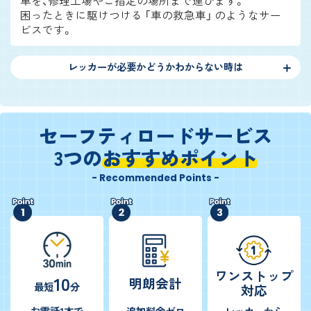
車を、修理工場やご指定の場所まで運びます。
困ったときに駆けつける 「車の救急車」 のようなサー
ビスです。
レッカーが必要かどうかわからない時は
セーフティロードサービス
3つの
おすすめポイント
- Recommended Points -
ワンストップ
10
明朗会計
最短
分
対応
お電話1本で
追加料金ゼロ
レッカーから