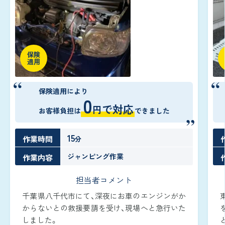
保険
適用
保険適用により
0
で対応
円
お客様負担は
できました
15
作業時間
分
ジャンピング作業
作業内容
担当者コメント
千葉県八千代市にて、深夜にお車のエンジンがか
からないとの救援要請を受け、現場へと急行いた
しました。