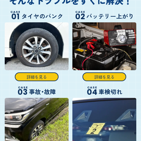
そんなトラブルをすぐに解決！
CASE
CASE
01
02
タイヤのパンク
バッテリー上がり
詳細を見る
詳細を見る
CASE
CASE
03
04
事故・故障
車検切れ