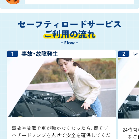
セーフティロードサービス
ご利用の流れ
- Flow -
1
2
事故・故障発生
レ
事故や故障で車が動かなくなったら、慌てず
24時間
ハザードランプを点けて安全を確保してくだ
ーをご