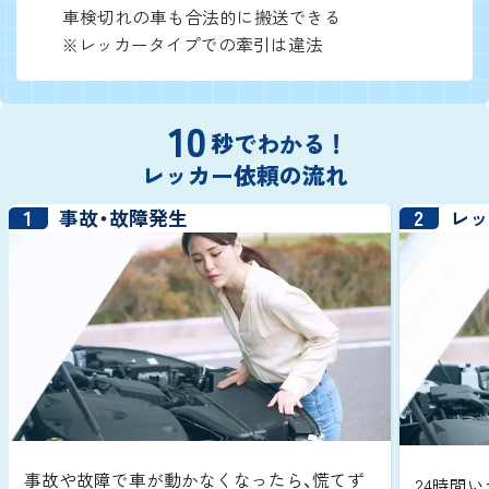
車検切れの車も合法的に搬送できる
※レッカータイプでの牽引は違法
10
秒でわかる！
レッカー依頼の流れ
1
2
事故・故障発生
レ
事故や故障で車が動かなくなったら、慌てず
24時間い