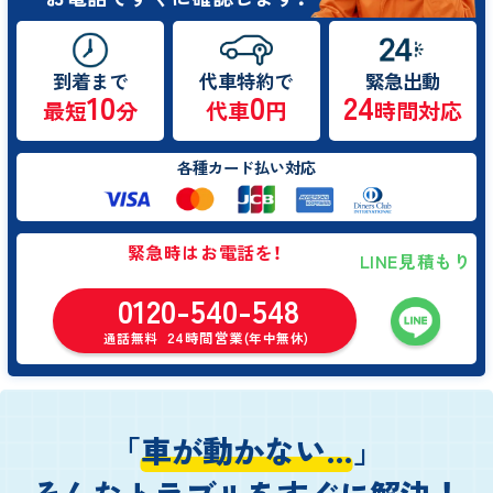
到着まで
代車特約で
緊急出動
10
0
24
最短
分
代車
円
時間対応
各種カード払い対応
緊急時はお電話を！
LINE見積もり
0120-540-548
24時間営業
通話無料
(年中無休)
「
車が動かない…
」