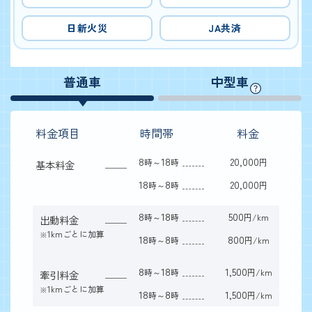
日新火災
JA共済
普通車
中型車
料金項目
時間帯
料金
8
18
20,000
時～
時
円
基本料金
18
8
20,000
時～
時
円
8
18
500
時～
時
円/km
出動料金
1kmごとに加算
※
18
8
800
時～
時
円/km
8
18
1,500
時～
時
円/km
牽引料金
1kmごとに加算
※
18
8
1,500
時～
時
円/km