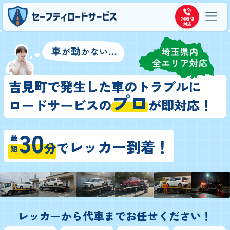
吉見町で発生した車のトラブルに
プロ
ロードサービスの
が即対応！
30
最短
レッカー到着！
分
で
レッカーから代車までお任せください！