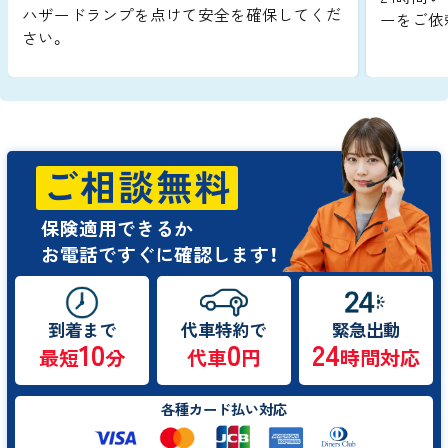
ハザードランプを点けて安全を確保してくだ
ーをご依
さい。
ご相談無料
保険適用できるか
お電話ですぐに確認します！
到着まで
代車特約で
緊急出動
10
0
24
最短
分
代車
円
時間対応
各種カード払い対応