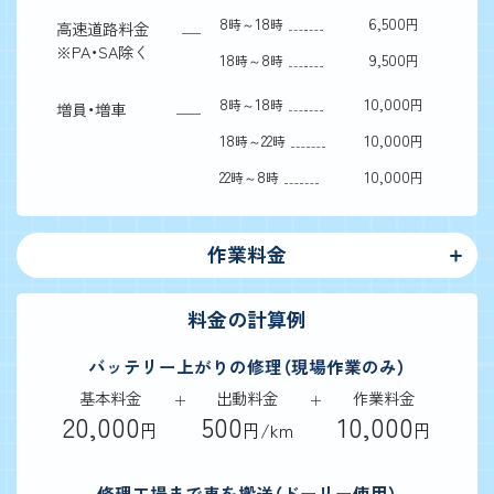
8
18
6,500
時～
時
円
高速道路料金
※
PA・SA除く
18
8
9,500
時～
時
円
8
18
10,000
時～
時
円
増員・増車
18
22
10,000
時～
時
円
22
8
10,000
時～
時
円
作業料金
料金の計算例
バッテリー上がりの修理（現場作業のみ）
基本料金
出動料金
作業料金
20,000
500
10,000
円
円/km
円
修理工場まで車を搬送（ドーリー使用）