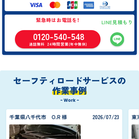
緊急時はお電話を！
LINE見積もり
0120-540-548
24時間営業
通話無料
(年中無休)
セーフティロードサービスの
作業事例
- Work -
千葉県八千代市 O.R 様
2026/07/23
東