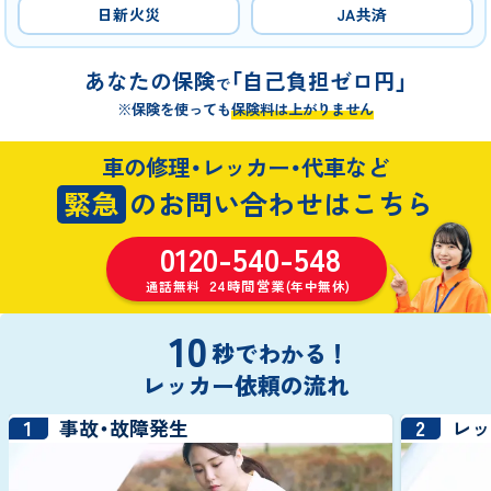
日新火災
JA共済
あなたの保険
「自己負担ゼロ円」
で
※保険を使っても
保険料は上がりません
車の修理・レッカー・代車など
緊急
のお問い合わせはこちら
0120-540-548
24時間営業
通話無料
(年中無休)
10
秒でわかる！
レッカー依頼の流れ
1
2
事故・故障発生
レ