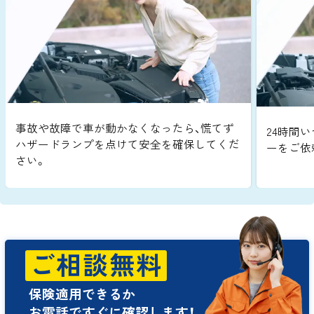
事故や故障で車が動かなくなったら、慌てず
24時間い
ハザードランプを点けて安全を確保してくだ
ーをご依
さい。
ご相談無料
保険適用できるか
お電話ですぐに確認します！