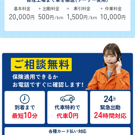
基本料金
出動料金
牽引料金
作業料金
20,000
500
1,500
10,000
円
円/km
円/km
円
ご相談無料
保険適用できるか
お電話ですぐに確認します！
到着まで
代車特約で
緊急出動
10
0
24
最短
分
代車
円
時間対応
各種カード払い対応