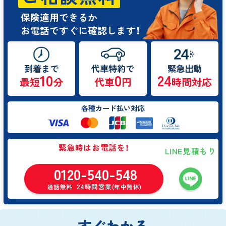
保険適用できるか
お電話ですぐに確認します！
到着まで
代車特約で
緊急出動
10
0
24
最短
分
代車
円
時間対応
各種カード払い対応
緊急時はお電話を！
LINE見積もり
0120-540-548
24時間営業
通話無料
(年中無休)
すぐわかる