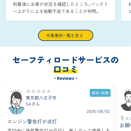
到着後にお車の状況を確認したところ、バッテリ
ー上がりによる始動不良であることが判明。
周囲が暗い時間帯であったため、作業灯でエンジ
ンルームをしっかりと照らしながら、安全かつ迅
速に復旧作業へ取り掛かりました。
作業事例一覧を見る
ブースターケーブルをバッテリー端子へ確実に
つなぎ、ジャンピング作業を実施し、到着から約
15分で無事にエンジンを再始動させることがで
セーフティロードサービスの
きました。
口コミ
- Reviews -
事故・故障
東京都八王子市
SAさん
2026/08/02
うっ
エンジン警告灯が点灯
お願
走行中に突然警告灯が点灯し、怖くなって停車しま