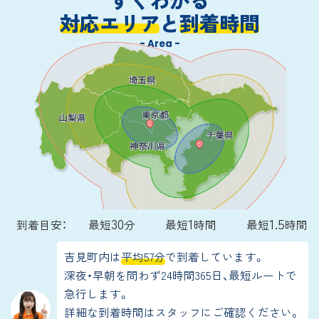
対応エリア
と
到着時間
- Area -
30
1
1.5
到着目安：
最短
分
最短
時間
最短
時間
吉見町内は
平均57分
で到着しています。
深夜・早朝を問わず24時間365日、最短ルートで
急行します。
詳細な到着時間はスタッフにご確認ください。