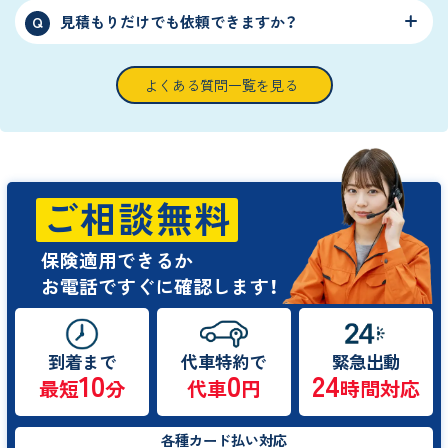
見積もりだけでも依頼できますか？
Q
よくある質問一覧を見る
ご相談無料
保険適用できるか
お電話ですぐに確認します！
到着まで
代車特約で
緊急出動
10
0
24
最短
分
代車
円
時間対応
各種カード払い対応