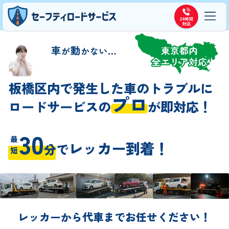
板橋区内で発生した車のトラブルに
プロ
ロードサービスの
が即対応！
30
最短
レッカー到着！
分
で
レッカーから代車までお任せください！