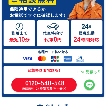
保険適用できるか
お電話ですぐに確認します！
到着まで
代車特約で
緊急出動
10
0
24
最短
分
代車
円
時間対応
各種カード払い対応
緊急時はお電話を！
LINE見積もり
0120-540-548
24時間営業
通話無料
(年中無休)