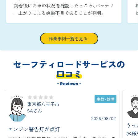
到着後にお車の状況を確認したところ、バッテリ
ー上がりによる始動不良であることが判明。
周囲が暗い時間帯であったため、作業灯でエンジ
ンルームをしっかりと照らしながら、安全かつ迅
速に復旧作業へ取り掛かりました。
作業事例一覧を見る
ブースターケーブルをバッテリー端子へ確実に
つなぎ、ジャンピング作業を実施し、到着から約
15分で無事にエンジンを再始動させることがで
セーフティロードサービスの
きました。
口コミ
- Reviews -
事故・故障
東京都八王子市
SAさん
2026/08/02
うっ
エンジン警告灯が点灯
お願