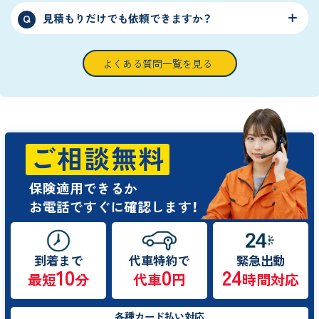
見積もりだけでも依頼できますか？
Q
よくある質問一覧を見る
ご相談無料
保険適用できるか
お電話ですぐに確認します！
到着まで
代車特約で
緊急出動
10
0
24
最短
分
代車
円
時間対応
各種カード払い対応