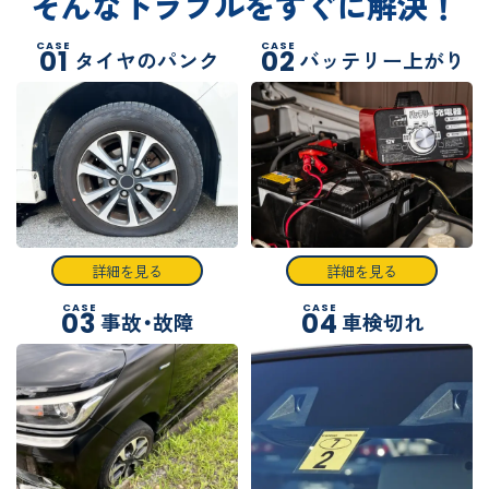
そんなトラブルをすぐに解決！
CASE
CASE
01
02
タイヤのパンク
バッテリー上がり
詳細を見る
詳細を見る
CASE
CASE
03
04
事故・故障
車検切れ