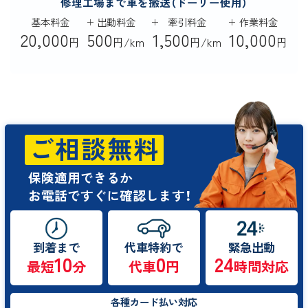
修理工場まで車を搬送（ドーリー使用）
基本料金
出動料金
牽引料金
作業料金
20,000
500
1,500
10,000
円
円/km
円/km
円
ご相談無料
保険適用できるか
お電話ですぐに確認します！
到着まで
代車特約で
緊急出動
10
0
24
最短
分
代車
円
時間対応
各種カード払い対応