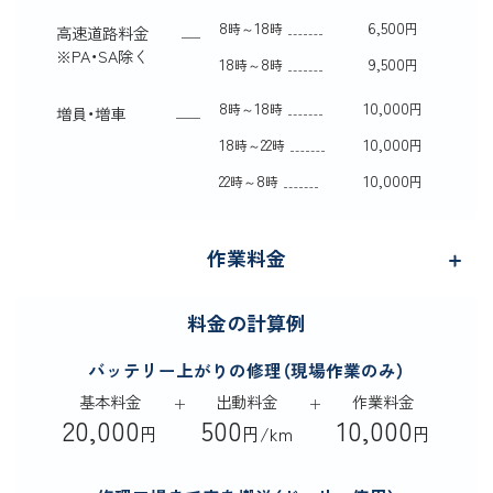
8
18
6,500
時～
時
円
高速道路料金
※
PA・SA除く
18
8
9,500
時～
時
円
8
18
10,000
時～
時
円
増員・増車
18
22
10,000
時～
時
円
22
8
10,000
時～
時
円
作業料金
料金の計算例
バッテリー上がりの修理（現場作業のみ）
基本料金
出動料金
作業料金
20,000
500
10,000
円
円/km
円