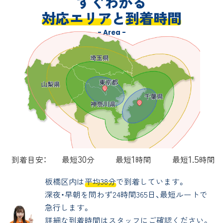
すぐわかる
対応エリア
と
到着時間
- Area -
30
1
1.5
到着目安：
最短
分
最短
時間
最短
時間
板橋区内は
平均38分
で到着しています。
深夜・早朝を問わず24時間365日、最短ルートで
急行します。
詳細な到着時間はスタッフにご確認ください。