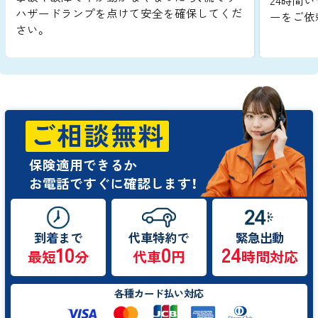
24時間い
ハザードランプを点けて安全を確保してくだ
ーをご依
さい。
ご相談無料
保険適用できるか
お電話ですぐに確認します！
到着まで
代車特約で
緊急出動
10
0
24
最短
分
代車
円
時間対応
各種カード払い対応