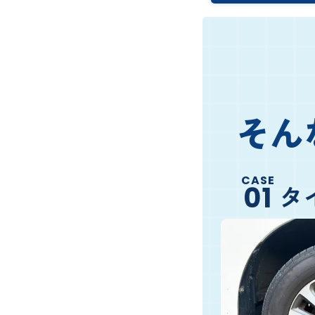
そん
CASE
タ
01