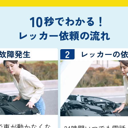
10
秒でわかる！
レッカー依頼の流れ
2
・故障発生
レッカーの
で車が動かなくな