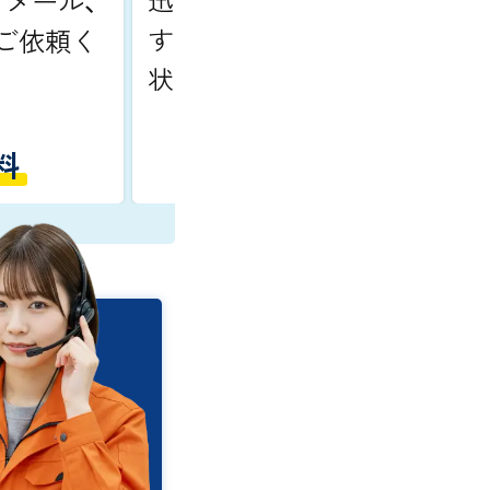
、メール、
す。安全に配慮しながら車の
をご依頼く
状態を確認します。
料
最短10分で到着