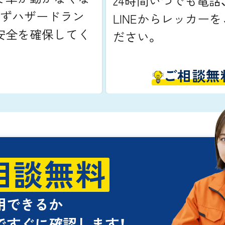
24時間いつでも電話
てずハザードラン
LINEからレッカー
安全を確保してく
ださい。
ご相談無
相談無料
用できるか
ですぐに確認します！