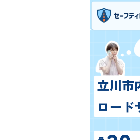
立川市
ロード