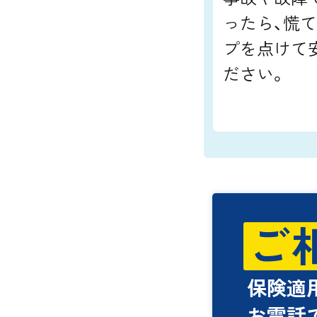
ったら、慌
プを点けて
ださい。
ご
保険適
お電話