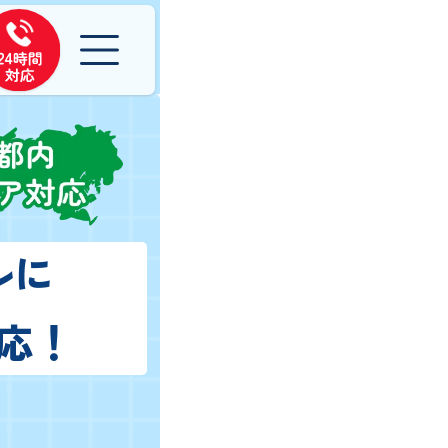
ルに
応！