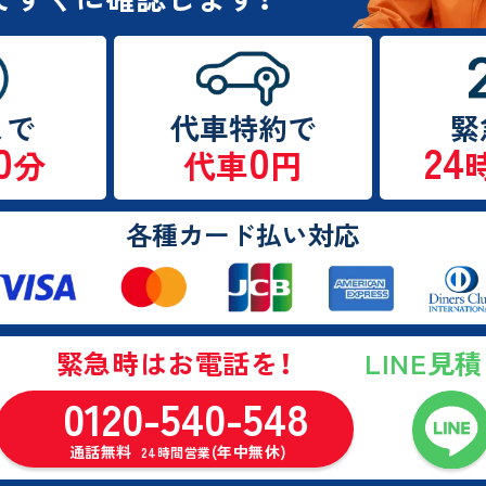
まで
代車特約で
緊
0
0
24
分
代車
円
各種カード払い対応
LINE見
緊急時はお電話を！
0120-540-548
通話無料
(年中無休)
24時間営業