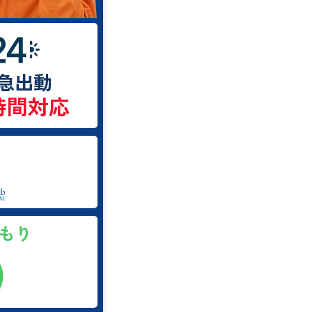
急出動
時間対応
積もり