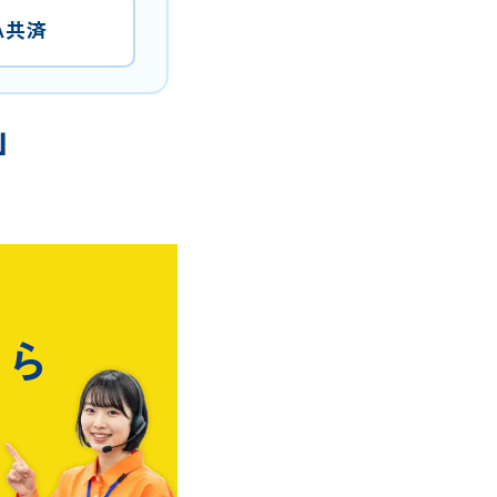
A共済
」
ちら