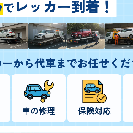
レッカー到着！
分
で
カーから代車までお任せくだ
車の修理
保険対応