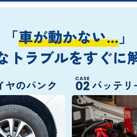
「
車が動かない…
」
なトラブルをすぐに
CASE
イヤのパンク
バッテリ
02