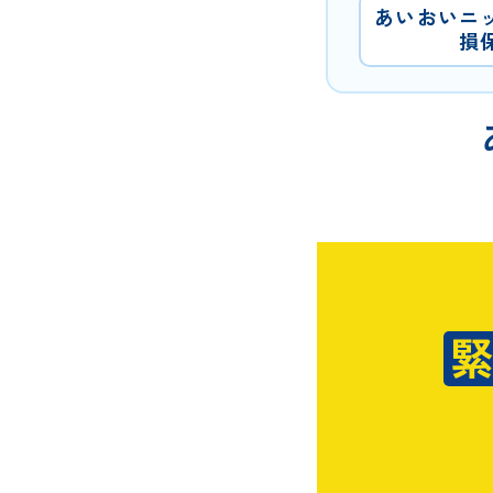
あいおいニ
損