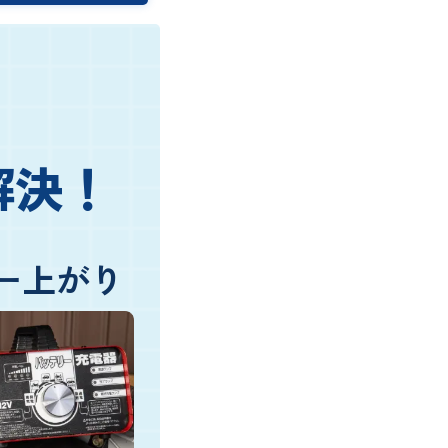
解決！
ー上がり