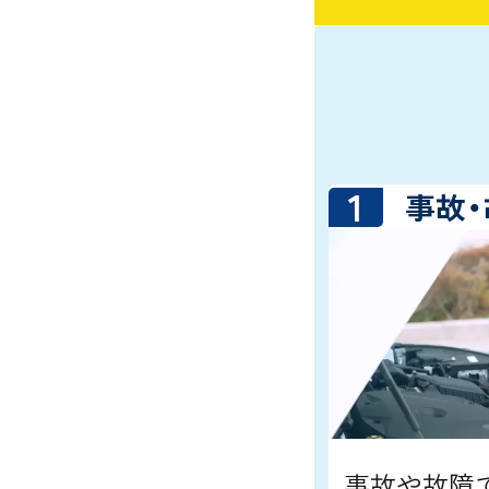
1
事故
事故や故障