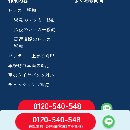
作業内容
よくある質問
レッカー移動
緊急のレッカー移動
深夜のレッカー移動
高速道路のレッカー
移動
バッテリー上がり修理
車検切れ車両の対応
車のタイヤパンク対応
チェックランプ対応
0120-540-548
24時間営業
通話無料
(年中無休)
0120-540-548
24時間営業
通話無料
(年中無休)
©2026 セーフティロードサービス