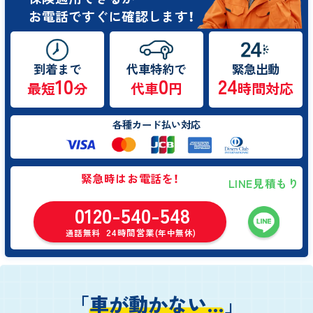
お電話ですぐに確認します！
到着まで
代車特約で
緊急出動
10
0
24
最短
分
代車
円
時間対応
各種カード払い対応
緊急時はお電話を！
LINE見積もり
0120-540-548
24時間営業
通話無料
(年中無休)
「
車が動かない…
」