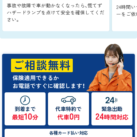
事故や故障で車が動かなくなったら、慌てず
24時間い
ハザードランプを点けて安全を確保してくだ
ーをご依
さい。
ご相談無料
保険適用できるか
お電話ですぐに確認します！
到着まで
代車特約で
緊急出動
10
0
24
最短
分
代車
円
時間対応
各種カード払い対応