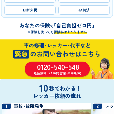
日新火災
JA共済
あなたの保険
「自己負担ゼロ円」
で
※保険を使っても
保険料は上がりません
車の修理・レッカー・代車など
緊急
のお問い合わせはこちら
0120-540-548
24時間営業
通話無料
(年中無休)
10
秒でわかる！
レッカー依頼の流れ
1
2
事故・故障発生
レ