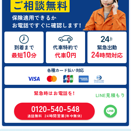
ご相談無料
保険適用できるか
お電話ですぐに確認します！
到着まで
代車特約で
緊急出動
10
0
24
最短
分
代車
円
時間対応
各種カード払い対応
緊急時はお電話を！
LINE見積もり
0120-540-548
24時間営業
通話無料
(年中無休)