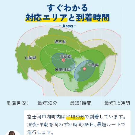
すぐわかる
対応エリア
と
到着時間
- Area -
30
1
1.5
到着目安：
最短
分
最短
時間
最短
時間
富士河口湖町内は
平均69分
で到着しています。
深夜・早朝を問わず24時間365日、最短ルートで
急行します。