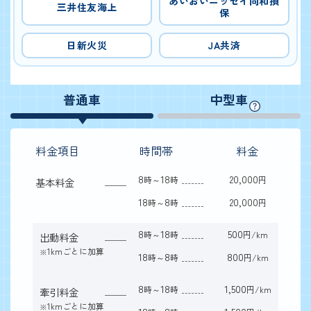
あいおいニッセイ同和損
三井住友海上
保
日新火災
JA共済
普通車
中型車
料金項目
時間帯
料金
8
18
20,000
時～
時
円
基本料金
18
8
20,000
時～
時
円
8
18
500
時～
時
円/km
出動料金
1kmごとに加算
※
18
8
800
時～
時
円/km
8
18
1,500
時～
時
円/km
牽引料金
1kmごとに加算
※