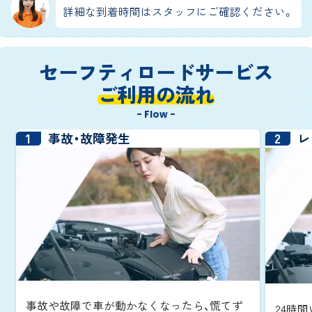
詳細な到着時間はスタッフにご確認ください。
セーフティロードサービス
ご利用の流れ
- Flow -
1
2
事故・故障発生
レ
事故や故障で車が動かなくなったら、慌てず
24時間