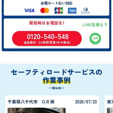
各種カード払い対応
緊急時はお電話を！
LINE見積もり
0120-540-548
24時間営業
通話無料
(年中無休)
セーフティロードサービスの
作業事例
- Work -
千葉県八千代市 O.R 様
2026/07/23
東