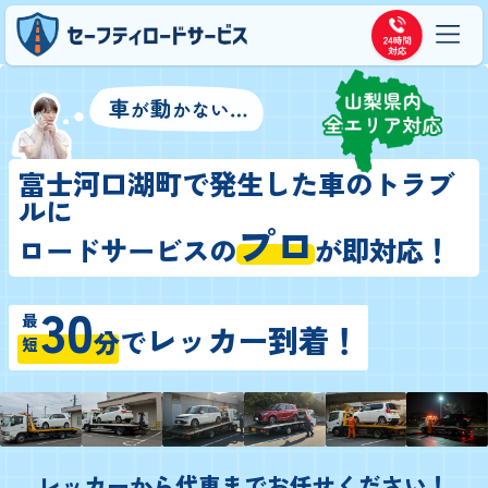
富士河口湖町で発生した車のトラブ
ルに
プロ
ロードサービスの
が即対応！
30
最短
レッカー到着！
分
で
レッカーから代車までお任せください！