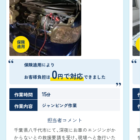
保険
適用
保険適用により
0
で対応
円
お客様負担は
できました
15
作業時間
分
ジャンピング作業
作業内容
担当者コメント
千葉県八千代市にて、深夜にお車のエンジンがか
からないとの救援要請を受け、現場へと急行いた