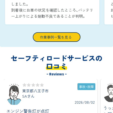
しました。
到着後にお車の状況を確認したところ、バッテリ
ー上がりによる始動不良であることが判明。
周囲が暗い時間帯であったため、作業灯でエンジ
ンルームをしっかりと照らしながら、安全かつ迅
速に復旧作業へ取り掛かりました。
作業事例一覧を見る
ブースターケーブルをバッテリー端子へ確実に
つなぎ、ジャンピング作業を実施し、到着から約
15分で無事にエンジンを再始動させることがで
セーフティロードサービスの
きました。
口コミ
- Reviews -
事故・故障
東京都八王子市
SAさん
2026/08/02
うっ
エンジン警告灯が点灯