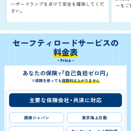
ハザードランプを点けて安全を確保してくだ
ーをご
さい。
セーフティロードサービスの
料金表
- Price -
あなたの保険
「自己負担ゼロ円」
で
※保険を使っても
保険料は上がりません
主要な保険会社・共済に対応
損保ジャパン
東京海上日動