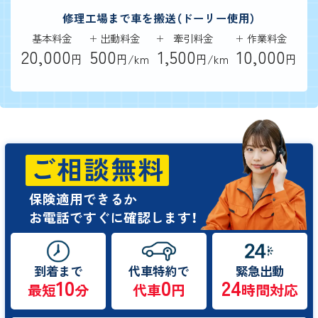
修理工場まで車を搬送（ドーリー使用）
基本料金
出動料金
牽引料金
作業料金
20,000
500
1,500
10,000
円
円/km
円/km
円
ご相談無料
保険適用できるか
お電話ですぐに確認します！
到着まで
代車特約で
緊急出動
10
0
24
最短
分
代車
円
時間対応