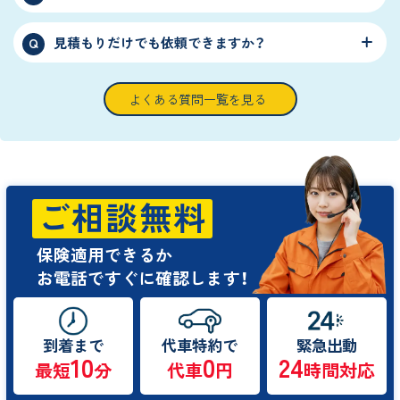
見積もりだけでも依頼できますか？
Q
よくある質問一覧を見る
ご相談無料
保険適用できるか
お電話ですぐに確認します！
到着まで
代車特約で
緊急出動
10
0
24
最短
分
代車
円
時間対応