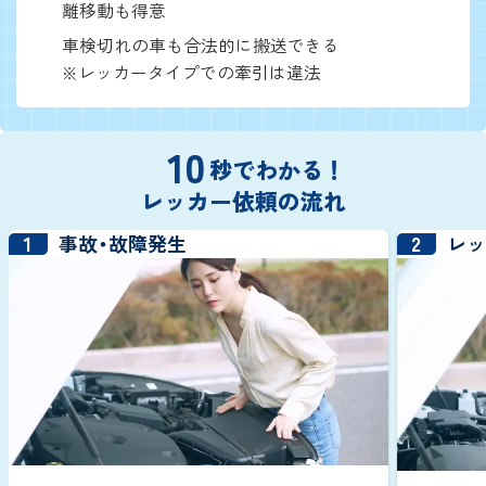
離移動も得意
車検切れの車も合法的に搬送できる
※レッカータイプでの牽引は違法
10
秒でわかる！
レッカー依頼の流れ
1
2
事故・故障発生
レ