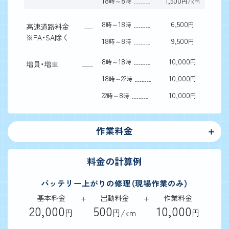
18
8
1,500
時～
時
円/km
8
18
6,500
時～
時
円
高速道路料金
※
PA・SA除く
18
8
9,500
時～
時
円
8
18
10,000
時～
時
円
増員・増車
18
22
10,000
時～
時
円
22
8
10,000
時～
時
円
作業料金
料金の計算例
バッテリー上がりの修理（現場作業のみ）
基本料金
出動料金
作業料金
20,000
500
10,000
円
円/km
円