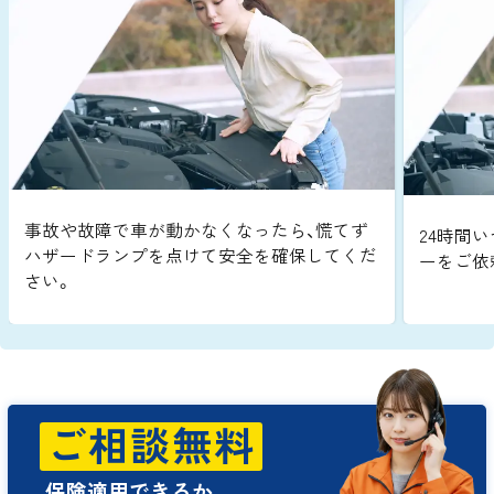
事故や故障で車が動かなくなったら、慌てず
24時間い
ハザードランプを点けて安全を確保してくだ
ーをご依
さい。
ご相談無料
保険適用できるか