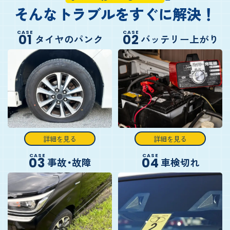
そんなトラブルをすぐに解決！
CASE
CASE
01
02
タイヤのパンク
バッテリー上がり
詳細を見る
詳細を見る
CASE
CASE
03
04
事故・故障
車検切れ