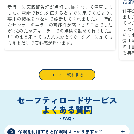
お願
走行中に突然警告灯が点灯し、怖くなって停車しま
仕事
した。 電話で状況を伝えるとすぐに来てくださり、
まし
専用の機械をつないで診断してくれました。一時的
てい
なセンサーのエラーの可能性が高いとのことでした
した
が、念のためディーラーでの点検を勧められました。
いう
「このまま走っても大丈夫かどうか」をプロに見ても
備工
らえるだけで安心感が違います。
の手
も明
口コミ一覧を見る
セーフティロードサービス
よくある質問
- FAQ -
保険を利用すると保険料は上がりますか？
Q