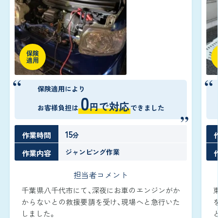
保険
適用
保険適用により
0
で対応
円
お客様負担は
できました
15
作業時間
分
ジャンピング作業
作業内容
担当者コメント
千葉県八千代市にて、深夜にお車のエンジンがか
からないとの救援要請を受け、現場へと急行いた
しました。