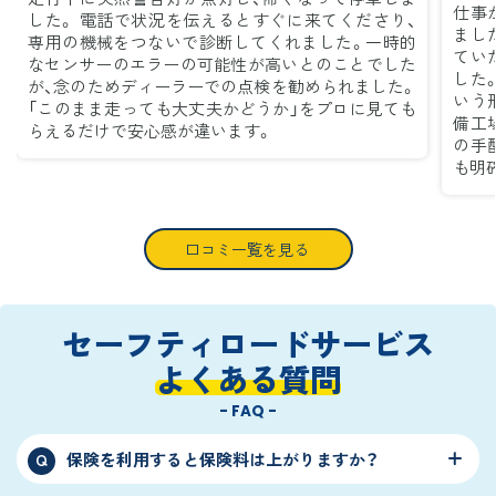
仕事
した。 電話で状況を伝えるとすぐに来てくださり、
まし
専用の機械をつないで診断してくれました。一時的
てい
なセンサーのエラーの可能性が高いとのことでした
した
が、念のためディーラーでの点検を勧められました。
いう
「このまま走っても大丈夫かどうか」をプロに見ても
備工
らえるだけで安心感が違います。
の手
も明
口コミ一覧を見る
セーフティロードサービス
よくある質問
- FAQ -
保険を利用すると保険料は上がりますか？
Q