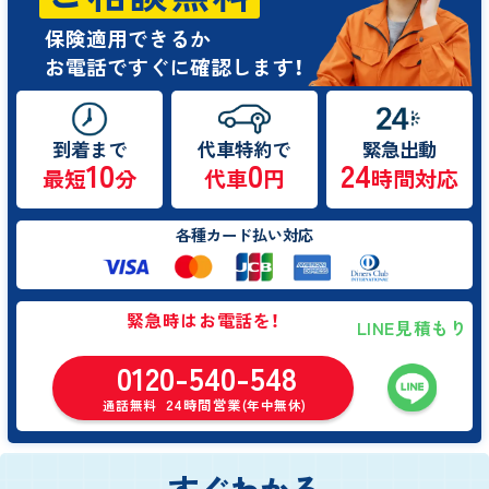
保険適用できるか
お電話ですぐに確認します！
到着まで
代車特約で
緊急出動
10
0
24
最短
分
代車
円
時間対応
各種カード払い対応
緊急時はお電話を！
LINE見積もり
0120-540-548
24時間営業
通話無料
(年中無休)
すぐわかる