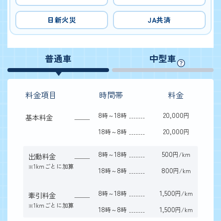
日新火災
JA共済
普通車
中型車
料金項目
時間帯
料金
8
18
20,000
時～
時
円
基本料金
18
8
20,000
時～
時
円
8
18
500
時～
時
円/km
出動料金
1kmごとに加算
※
18
8
800
時～
時
円/km
8
18
1,500
時～
時
円/km
牽引料金
1kmごとに加算
※
18
8
1,500
時～
時
円/km