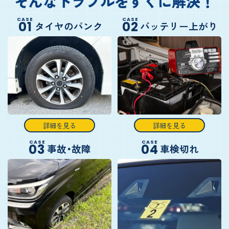
そんなトラブルをすぐに解決！
CASE
CASE
01
02
タイヤのパンク
バッテリー上がり
詳細を見る
詳細を見る
CASE
CASE
03
04
事故・故障
車検切れ