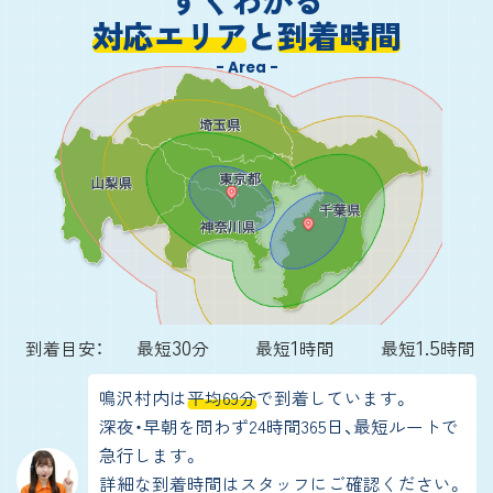
対応エリア
と
到着時間
- Area -
30
1
1.5
到着目安：
最短
分
最短
時間
最短
時間
鳴沢村内は
平均69分
で到着しています。
深夜・早朝を問わず24時間365日、最短ルートで
急行します。
詳細な到着時間はスタッフにご確認ください。