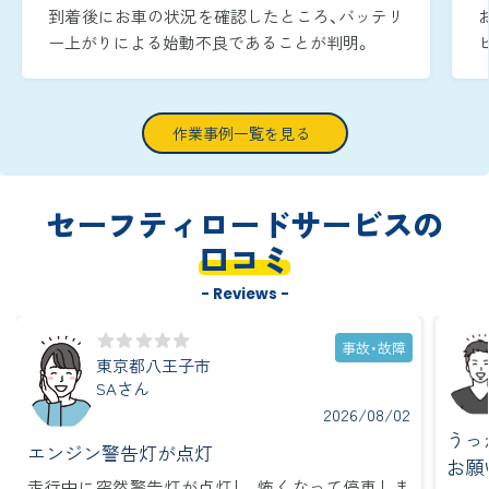
到着後にお車の状況を確認したところ、バッテリ
ー上がりによる始動不良であることが判明。
周囲が暗い時間帯であったため、作業灯でエンジ
ンルームをしっかりと照らしながら、安全かつ迅
速に復旧作業へ取り掛かりました。
作業事例一覧を見る
ブースターケーブルをバッテリー端子へ確実に
つなぎ、ジャンピング作業を実施し、到着から約
15分で無事にエンジンを再始動させることがで
セーフティロードサービスの
きました。
口コミ
- Reviews -
事故・故障
東京都八王子市
SAさん
2026/08/02
うっ
エンジン警告灯が点灯
お願
走行中に突然警告灯が点灯し、怖くなって停車しま