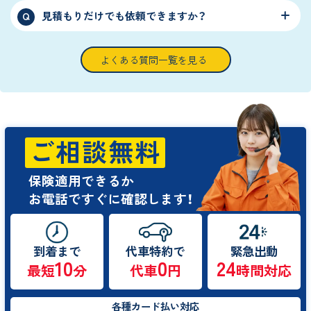
見積もりだけでも依頼できますか？
Q
よくある質問一覧を見る
ご相談無料
保険適用できるか
お電話ですぐに確認します！
到着まで
代車特約で
緊急出動
10
0
24
最短
分
代車
円
時間対応
各種カード払い対応