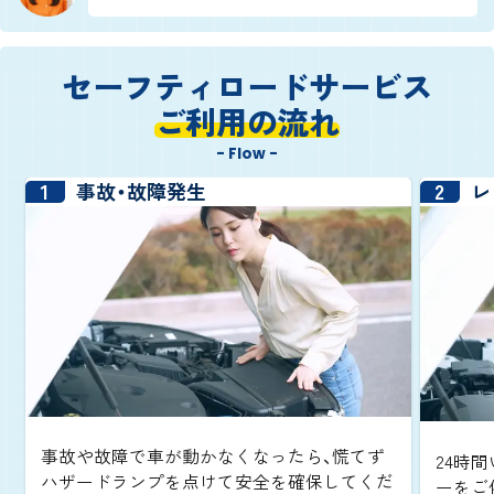
セーフティロードサービス
ご利用の流れ
- Flow -
1
2
事故・故障発生
レ
事故や故障で車が動かなくなったら、慌てず
24時間
ハザードランプを点けて安全を確保してくだ
ーをご