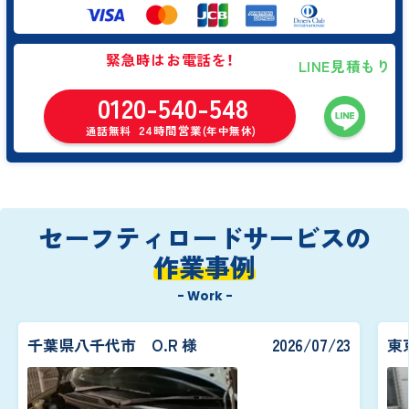
緊急時はお電話を！
LINE見積もり
0120-540-548
24時間営業
通話無料
(年中無休)
セーフティロードサービスの
作業事例
- Work -
千葉県八千代市 O.R 様
2026/07/23
東