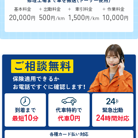
修理工場まで車を搬送（ドーリー使用）
基本料金
出動料金
牽引料金
作業料金
20,000
500
1,500
10,000
円
円/km
円/km
円
ご相談無料
保険適用できるか
お電話ですぐに確認します！
到着まで
代車特約で
緊急出動
10
0
24
最短
分
代車
円
時間対応
各種カード払い対応