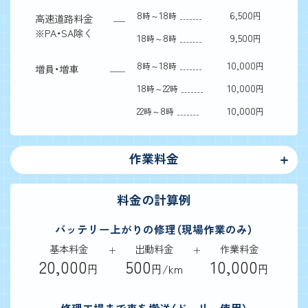
8
18
6,500
時～
時
円
高速道路料金
※
PA・SA除く
18
8
9,500
時～
時
円
8
18
10,000
時～
時
円
増員・増車
18
22
10,000
時～
時
円
22
8
10,000
時～
時
円
作業料金
料金の計算例
バッテリー上がりの修理（現場作業のみ）
基本料金
出動料金
作業料金
20,000
500
10,000
円
円/km
円