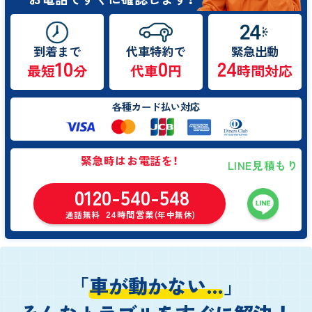
到着まで
代車特約で
緊急出動
10
0
24
最短
分
代車
円
時間対応
各種カード払い対応
緊急時はお電話を！
LINE見積もり
0120-540-548
24時間営業
通話無料
(年中無休)
「
車が動かない…
」