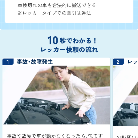
車検切れの車も合法的に搬送できる
※レッカータイプでの牽引は違法
10
秒でわかる！
レッカー依頼の流れ
1
2
事故・故障発生
レ
事故や故障で車が動かなくなったら、慌てず
24時間い