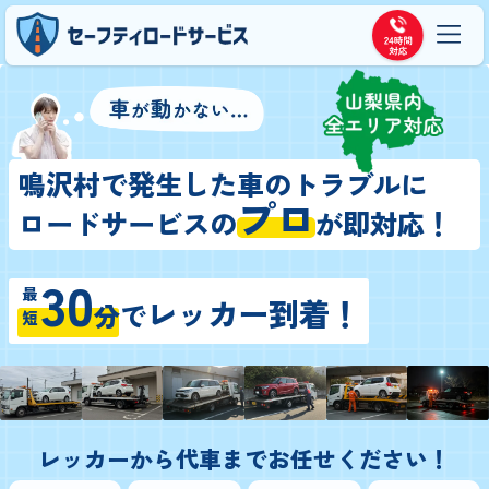
鳴沢村で発生した車のトラブルに
プロ
ロードサービスの
が即対応！
30
最短
レッカー到着！
分
で
レッカーから代車までお任せください！