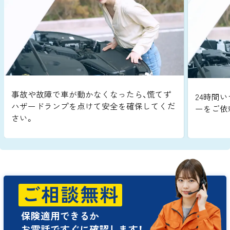
事故や故障で車が動かなくなったら、慌てず
24時間い
ハザードランプを点けて安全を確保してくだ
ーをご依
さい。
ご相談無料
保険適用できるか
お電話ですぐに確認します！