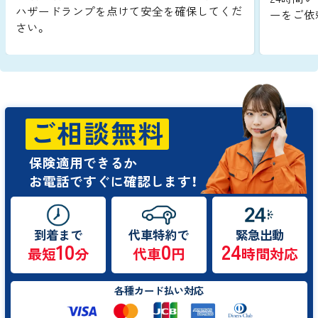
ハザードランプを点けて安全を確保してくだ
ーをご依
さい。
ご相談無料
保険適用できるか
お電話ですぐに確認します！
到着まで
代車特約で
緊急出動
10
0
24
最短
分
代車
円
時間対応
各種カード払い対応