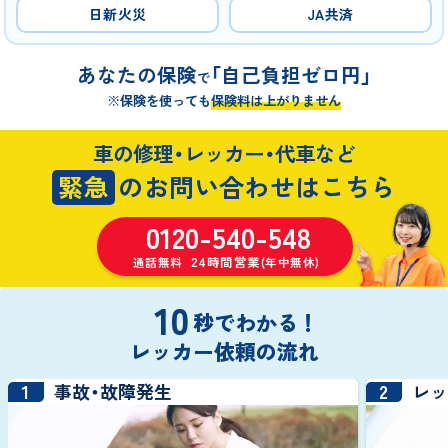
日新火災
JA共済
あなたの保険
「自己負担ゼロ円」
で
※保険を使っても
保険料は上がりません
車の修理・レッカー・代車など
緊急
のお問い合わせはこちら
0120-540-548
24時間営業
通話無料
(年中無休)
10
秒でわかる！
レッカー依頼の流れ
1
2
事故・故障発生
レ